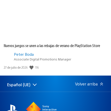
publicación:
Nuevos juegos se unen a las rebajas de verano de PlayStation Store
Peter Boda
Associate Digital Promotions Manager
116
Fecha
27 de julio de 2026
de
publicación:
Volver arriba
Español (UE)
Selecciona
Región
una
actual:
región
Sony
Interactive