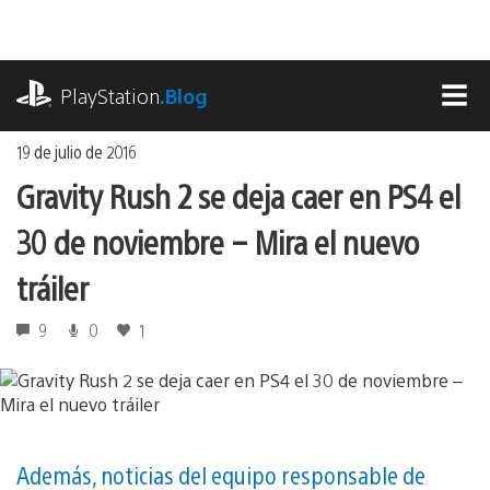
Ir
al
contenido
playstation.com
PlayStation
.Blog
MEN
19 de julio de 2016
Gravity Rush 2 se deja caer en PS4 el
30 de noviembre – Mira el nuevo
tráiler
9
0
1
Además, noticias del equipo responsable de