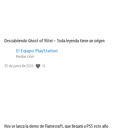
Descubriendo Ghost of Yōtei – Toda leyenda tiene un origen
El Equipo PlayStation
Redacción
12
Fecha
30 de junio de 2026
de
publicación:
Hoy se lanza la demo de Flamecraft, que llegará a PS5 este año