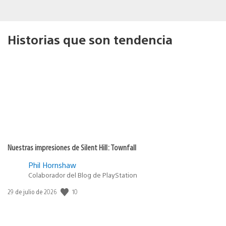
Historias que son tendencia
Nuestras impresiones de Silent Hill: Townfall
Phil Hornshaw
Colaborador del Blog de PlayStation
10
Fecha
29 de julio de 2026
de
publicación: