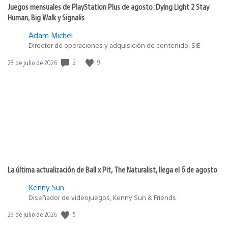
Juegos mensuales de PlayStation Plus de agosto: Dying Light 2 Stay
Human, Big Walk y Signalis
Adam Michel
Director de operaciones y adquisición de contenido, SIE
2
9
Fecha
28 de julio de 2026
de
publicación:
La última actualización de Ball x Pit, The Naturalist, llega el 6 de agosto
Kenny Sun
Diseñador de videojuegos, Kenny Sun & Friends
5
Fecha
28 de julio de 2026
de