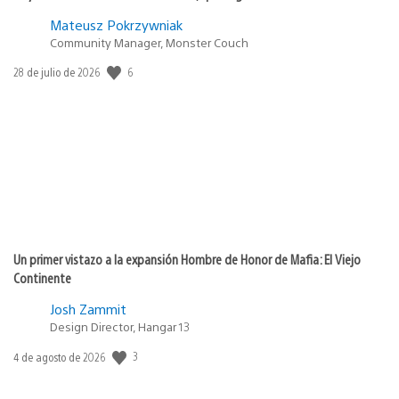
Mateusz Pokrzywniak
Community Manager, Monster Couch
6
Fecha
28 de julio de 2026
de
publicación:
Un primer vistazo a la expansión Hombre de Honor de Mafia: El Viejo
Continente
Josh Zammit
Design Director, Hangar 13
3
Fecha
4 de agosto de 2026
de
publicación: