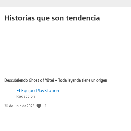
Historias que son tendencia
Descubriendo Ghost of Yōtei – Toda leyenda tiene un origen
El Equipo PlayStation
Redacción
12
Fecha
30 de junio de 2026
de
publicación: