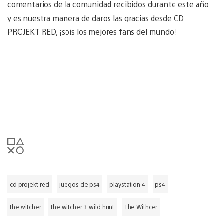
comentarios de la comunidad recibidos durante este año
y es nuestra manera de daros las gracias desde CD
PROJEKT RED, ¡sois los mejores fans del mundo!
cd projekt red
juegos de ps4
playstation 4
ps4
the witcher
the witcher 3: wild hunt
The Withcer