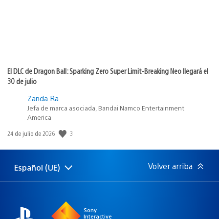
El DLC de Dragon Ball: Sparking Zero Super Limit-Breaking Neo llegará el
30 de julio
Zanda Ra
Jefa de marca asociada, Bandai Namco Entertainment
America
3
Fecha
24 de julio de 2026
de
publicación:
Volver arriba
Español (UE)
Selecciona
Región
una
actual:
región
Sony
Interactive