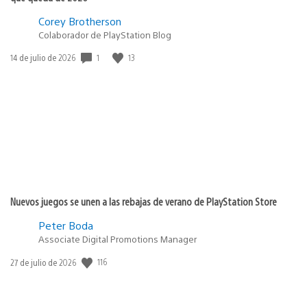
Corey Brotherson
Colaborador de PlayStation Blog
1
13
Fecha
14 de julio de 2026
de
publicación:
Nuevos juegos se unen a las rebajas de verano de PlayStation Store
Peter Boda
Associate Digital Promotions Manager
116
Fecha
27 de julio de 2026
de
publicación: