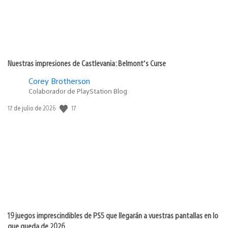
Nuestras impresiones de Castlevania: Belmont’s Curse
Corey Brotherson
Colaborador de PlayStation Blog
17
Fecha
17 de julio de 2026
de
publicación:
19 juegos imprescindibles de PS5 que llegarán a vuestras pantallas en lo
que queda de 2026