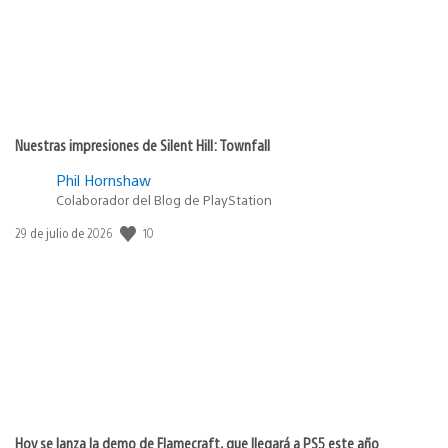
Nuestras impresiones de Silent Hill: Townfall
Phil Hornshaw
Colaborador del Blog de PlayStation
10
Fecha
29 de julio de 2026
de
publicación:
Hoy se lanza la demo de Flamecraft, que llegará a PS5 este año