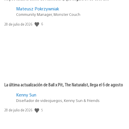
Mateusz Pokrzywniak
Community Manager, Monster Couch
6
Fecha
28 de julio de 2026
de
publicación:
La última actualización de Ball x Pit, The Naturalist, llega el 6 de agosto
Kenny Sun
Diseñador de videojuegos, Kenny Sun & Friends
5
Fecha
28 de julio de 2026
de
publicación: