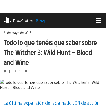
Ir
al
contenido
playstation.com
PlayStation
.Blog
MEN
31 de mayo de 2016
Todo lo que tenéis que saber sobre
The Witcher 3: Wild Hunt – Blood
and Wine
4
1
1
La última expansión del aclamado JDR de acción