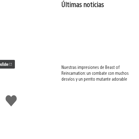
Últimas noticias
Nuestras impresiones de Beast of
Reincarnation: un combate con muchos
desvíos y un perrito mutante adorable
Me
gusta
esto