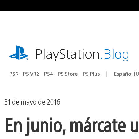
Ir
al
contenido
playstation.com
PlayStation
.Blog
PS5
PS VR2
PS4
PS Store
PS Plus
Español (U
Seleccion
Región
una
actual:
región
31 de mayo de 2016
En junio, márcate u