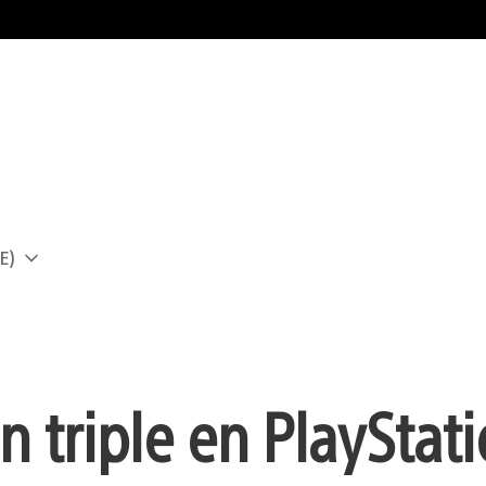
E)
a
n triple en PlayStat