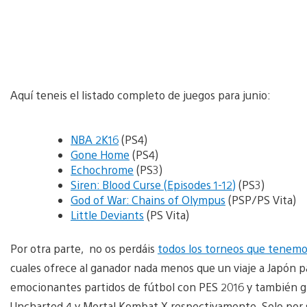
Aquí teneis el listado completo de juegos para junio:
NBA 2K16
(PS4)
Gone Home
(PS4)
Echochrome
(PS3)
Siren: Blood Curse (Episodes 1-12)
(PS3)
God of War: Chains of Olympus
(PSP/PS Vita)
Little Deviants
(PS Vita)
Por otra parte, no os perdáis
todos los torneos que tenemos
cuales ofrece al ganador nada menos que un viaje a Japón p
emocionantes partidos de fútbol con PES 2016 y también g
Uncharted 4 y Mortal Kombat X respectivamente. Solo por s