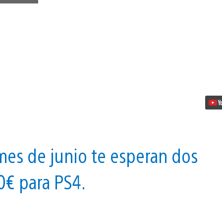
márcate
un
triple
en
PlayStation
Plus
con
NBA
2K16
vídeo
mes de junio te esperan dos
0€ para PS4.