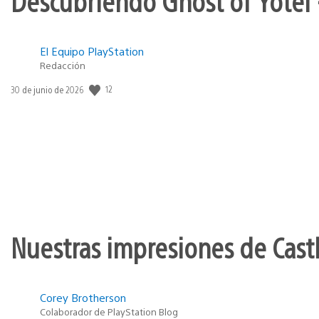
Descubriendo Ghost of Yōtei 
El Equipo PlayStation
Redacción
12
Fecha
30 de junio de 2026
de
publicación:
Nuestras impresiones de Cast
Corey Brotherson
Colaborador de PlayStation Blog