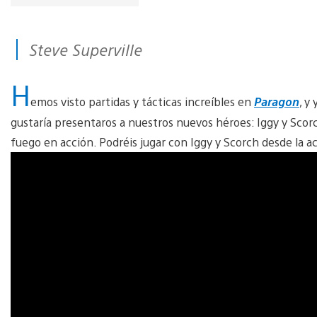
Steve Superville
H
emos visto partidas y tácticas increíbles en
Paragon
, y
gustaría presentaros a nuestros nuevos héroes: Iggy y Scorc
fuego en acción. Podréis jugar con Iggy y Scorch desde la act