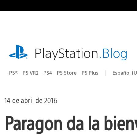
Ir
al
contenido
playstation.com
PlayStation
.Blog
PS5
PS VR2
PS4
PS Store
PS Plus
Español (U
Seleccion
Región
una
actual:
región
14 de abril de 2016
Paragon da la bien