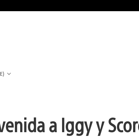
E)
a
venida a Iggy y Scor