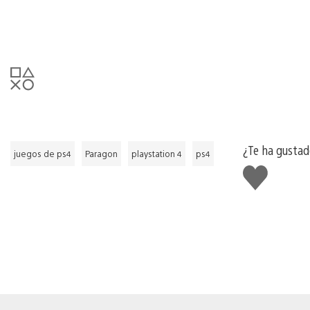
¿Te ha gustad
juegos de ps4
Paragon
playstation 4
ps4
Me
gusta
esto