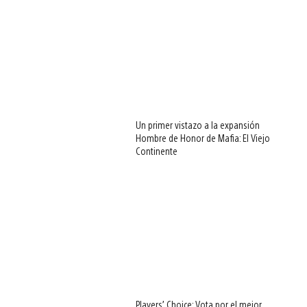
Un primer vistazo a la expansión
Hombre de Honor de Mafia: El Viejo
Continente
Players’ Choice: Vota por el mejor