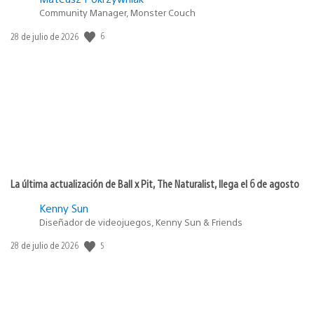
Community Manager, Monster Couch
6
Fecha
28 de julio de 2026
de
publicación:
La última actualización de Ball x Pit, The Naturalist, llega el 6 de agosto
Kenny Sun
Diseñador de videojuegos, Kenny Sun & Friends
5
Fecha
28 de julio de 2026
de
publicación: