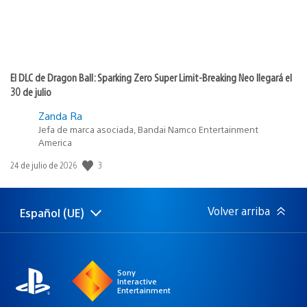
El DLC de Dragon Ball: Sparking Zero Super Limit-Breaking Neo llegará el
30 de julio
Zanda Ra
Jefa de marca asociada, Bandai Namco Entertainment
America
3
Fecha
24 de julio de 2026
de
publicación:
Volver arriba
Español (UE)
Selecciona
Región
una
actual:
región
Sony
Interactive
Entertainment