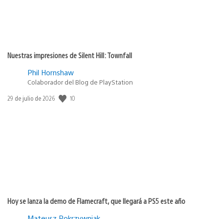
Nuestras impresiones de Silent Hill: Townfall
Phil Hornshaw
Colaborador del Blog de PlayStation
10
Fecha
29 de julio de 2026
de
publicación:
Hoy se lanza la demo de Flamecraft, que llegará a PS5 este año
Mateusz Pokrzywniak