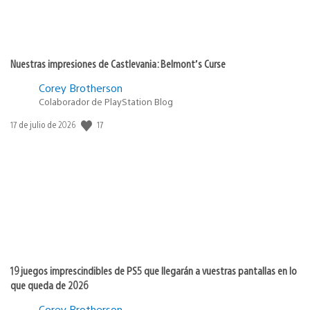
Nuestras impresiones de Castlevania: Belmont’s Curse
Corey Brotherson
Colaborador de PlayStation Blog
17
Fecha
17 de julio de 2026
de
publicación:
19 juegos imprescindibles de PS5 que llegarán a vuestras pantallas en lo
que queda de 2026
Corey Brotherson