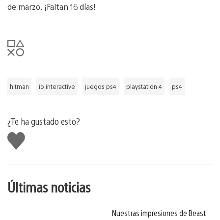
de marzo. ¡Faltan 16 días!
hitman
io interactive
juegos ps4
playstation 4
ps4
¿Te ha gustado esto?
Me
gusta
esto
Últimas noticias
Nuestras impresiones de Beast