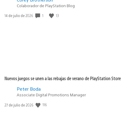
Colaborador de PlayStation Blog
1
13
Fecha
14 de julio de 2026
de
publicación:
Nuevos juegos se unen a las rebajas de verano de PlayStation Store
Peter Boda
Associate Digital Promotions Manager
116
Fecha
27 de julio de 2026
de
publicación: