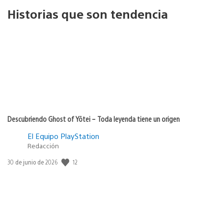
Historias que son tendencia
Descubriendo Ghost of Yōtei – Toda leyenda tiene un origen
El Equipo PlayStation
Redacción
12
Fecha
30 de junio de 2026
de
publicación: