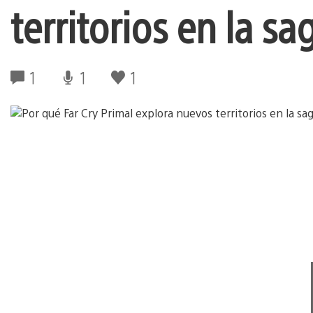
territorios en la s
1
1
1