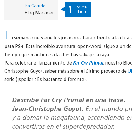
Isa Garrido
1
Respuesta
del autor
Blog Manager
L
a semana que viene los jugadores harán frente a la dura 
para PS4. Esta increíble aventura ‘open-word’ sigue a un d
tiempo que mantiene a las bestias salvajes a raya.
Para celebrar el lanzamiento de
Far Cry Primal
, nuestro Blo
Christophe Guyot, saber más sobre el último proyecto de
U
serie (¡spoiler!: Es bastante diferente).
Describe Far Cry Primal en una frase
.
Jean-Christophe Guyot:
En el mundo pre
y a domar la megafauna, ascendiendo en
convertiros en el superdepredador.