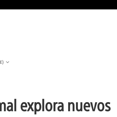
E)
a
imal explora nuevos