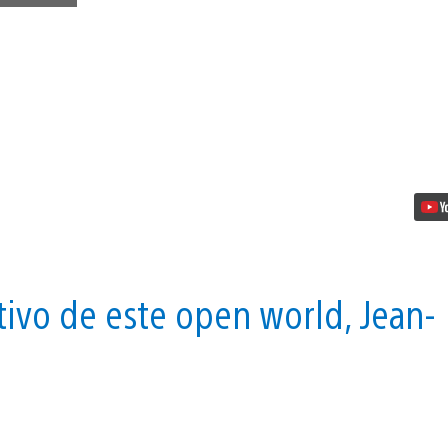
Far
Cry
Primal
explora
nuevos
territorios
en
la
saga
FPS
de
Ubisoft
vídeo
tivo de este open world, Jean-