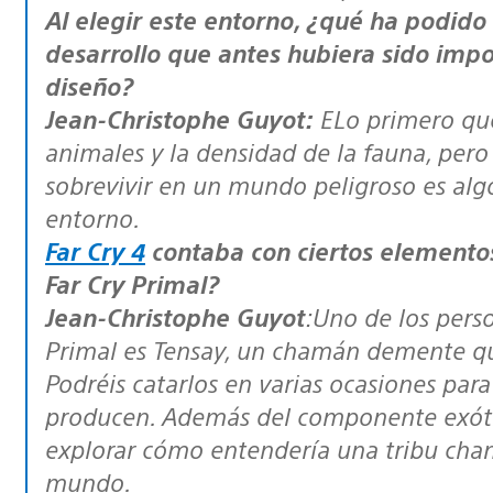
Al elegir este entorno, ¿qué ha podido
desarrollo que antes hubiera sido impos
diseño?
Jean-Christophe Guyot:
ELo primero qu
animales y la densidad de la fauna, per
sobrevivir en un mundo peligroso es alg
entorno.
Far Cry 4
contaba con ciertos elementos
Far Cry Primal
?
Jean-Christophe Guyot
:Uno de los pers
Primal
es Tensay, un chamán demente qu
Podréis catarlos en varias ocasiones par
producen. Además del componente exótic
explorar cómo entendería una tribu cham
mundo.