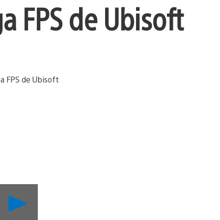
aga FPS de Ubisoft
Reproducir
Por
qué