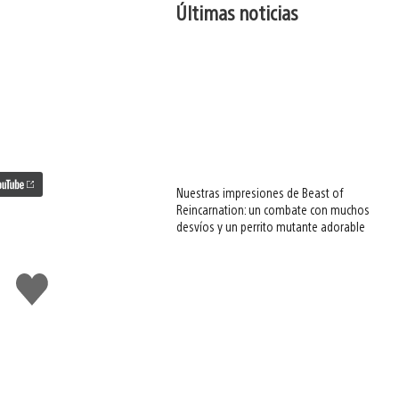
Últimas noticias
Nuestras impresiones de Beast of
Reincarnation: un combate con muchos
desvíos y un perrito mutante adorable
Me
gusta
esto