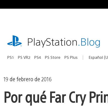
Ir
al
contenido
playstation.com
PlayStation
.Blog
PS5
PS VR2
PS4
PS Store
PS Plus
Español (U
Seleccion
Región
una
actual:
región
19 de febrero de 2016
Por qué Far Cry Pr