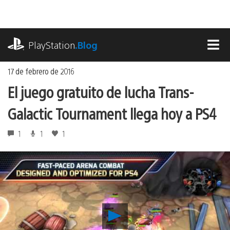
Ir
al
contenido
playstation.com
PlayStation
.Blog
MEN
17 de febrero de 2016
El juego gratuito de lucha Trans-
Galactic Tournament llega hoy a PS4
1
1
1
Reproducir
El