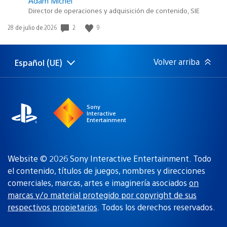
Adam Michel
Director de operaciones y adquisición de contenido, SIE
2
9
Fecha
28 de julio de 2026
de
publicación:
Volver arriba
Español (UE)
Selecciona
Región
una
actual:
región
Sony
Interactive
Entertainment
Website © 2026 Sony Interactive Entertainment. Todo
el contenido, títulos de juegos, nombres y direcciones
comerciales, marcas, artes e imaginería asociados
on
marcas y/o material protegido por copyright de sus
respectivos propietarios
. Todos los derechos reservados.