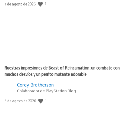
1
Fecha
7 de agosto de 2026
de
publicación:
Nuestras impresiones de Beast of Reincarnation: un combate con
muchos desvíos y un perrito mutante adorable
Corey Brotherson
Colaborador de PlayStation Blog
1
Fecha
5 de agosto de 2026
de
publicación: