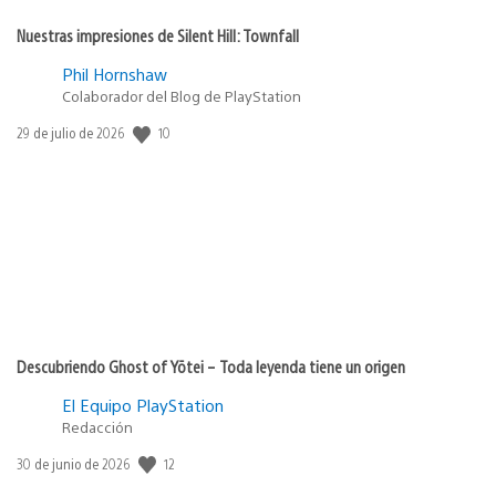
Nuestras impresiones de Silent Hill: Townfall
Phil Hornshaw
Colaborador del Blog de PlayStation
10
Fecha
29 de julio de 2026
de
publicación:
Descubriendo Ghost of Yōtei – Toda leyenda tiene un origen
El Equipo PlayStation
Redacción
12
Fecha
30 de junio de 2026
de