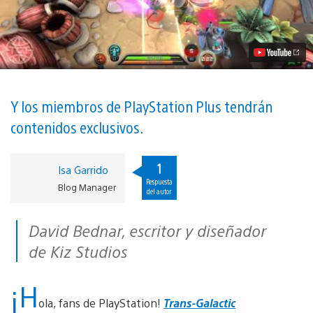
juego
gratuito
de
lucha
Trans-
Galactic
Tournament
llega
hoy
Y los miembros de PlayStation Plus tendrán
a
contenidos exclusivos.
PS4
vídeo
1
Isa Garrido
Respuesta
Blog Manager
del autor
David Bednar, escritor y diseñador
de Kiz Studios
¡H
ola, fans de PlayStation!
Trans-Galactic