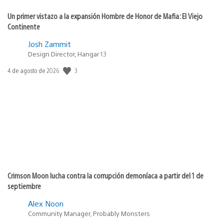
Un primer vistazo a la expansión Hombre de Honor de Mafia: El Viejo
Continente
Josh Zammit
Design Director, Hangar 13
3
Fecha
4 de agosto de 2026
de
publicación:
Crimson Moon lucha contra la corrupción demoníaca a partir del 1 de
septiembre
Alex Noon
Community Manager, Probably Monsters