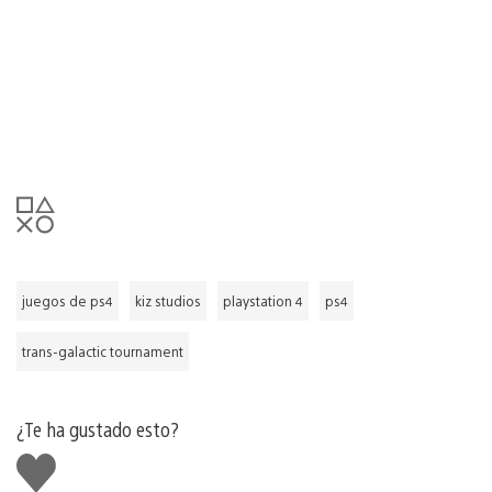
juegos de ps4
kiz studios
playstation 4
ps4
trans-galactic tournament
¿Te ha gustado esto?
Me
gusta