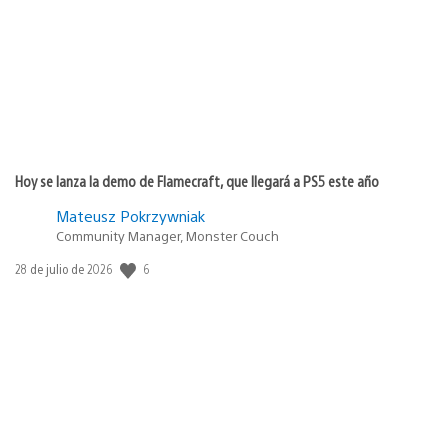
publicación:
Hoy se lanza la demo de Flamecraft, que llegará a PS5 este año
Mateusz Pokrzywniak
Community Manager, Monster Couch
6
Fecha
28 de julio de 2026
de
publicación: