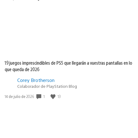
de
publicación:
19 juegos imprescindibles de PS5 que llegarán a vuestras pantallas en lo
que queda de 2026
Corey Brotherson
Colaborador de PlayStation Blog
1
13
Fecha
14 de julio de 2026
de
publicación: