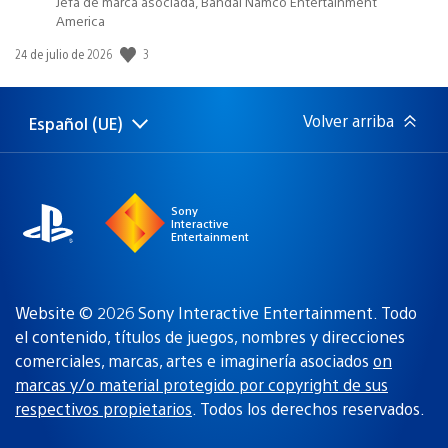
Jefa de marca asociada, Bandai Namco Entertainment
America
3
Fecha
24 de julio de 2026
de
publicación:
Volver arriba
Español (UE)
Selecciona
Región
una
actual:
región
Sony
Interactive
Entertainment
Website © 2026 Sony Interactive Entertainment. Todo
el contenido, títulos de juegos, nombres y direcciones
comerciales, marcas, artes e imaginería asociados
on
marcas y/o material protegido por copyright de sus
respectivos propietarios
. Todos los derechos reservados.