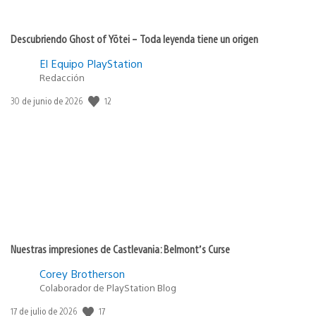
Descubriendo Ghost of Yōtei – Toda leyenda tiene un origen
El Equipo PlayStation
Redacción
12
Fecha
30 de junio de 2026
de
publicación:
Nuestras impresiones de Castlevania: Belmont’s Curse
Corey Brotherson
Colaborador de PlayStation Blog
17
Fecha
17 de julio de 2026