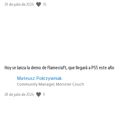
10
Fecha
29 de julio de 2026
de
publicación:
Hoy se lanza la demo de Flamecraft, que llegará a PS5 este año
Mateusz Pokrzywniak
Community Manager, Monster Couch
6
Fecha
28 de julio de 2026
de
publicación: