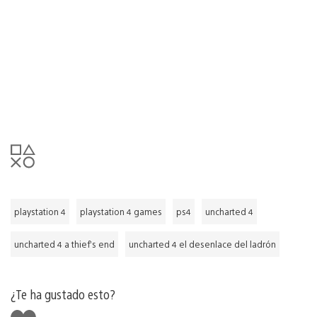
playstation 4
playstation 4 games
ps4
uncharted 4
uncharted 4 a thief’s end
uncharted 4 el desenlace del ladrón
¿Te ha gustado esto?
Me