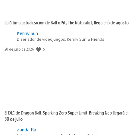
La última actualización de Ball x Pit, The Naturalist, llega el 6 de agosto
Kenny Sun
Diseñador de videojuegos, Kenny Sun & Friends
5
Fecha
28 de julio de 2026
de
publicación:
El DLC de Dragon Ball: Sparking Zero Super Limit-Breaking Neo llegará el
30 de julio
Zanda Ra