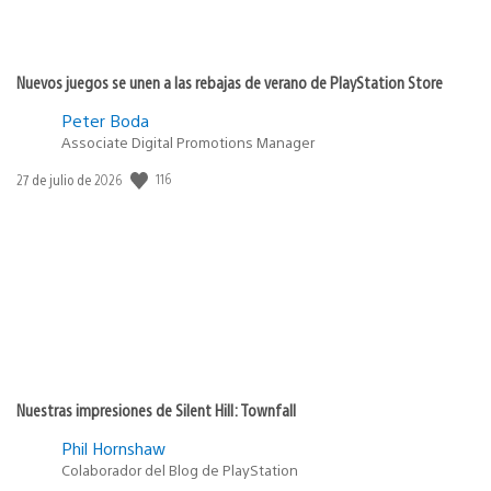
Nuevos juegos se unen a las rebajas de verano de PlayStation Store
Peter Boda
Associate Digital Promotions Manager
116
Fecha
27 de julio de 2026
de
publicación:
Nuestras impresiones de Silent Hill: Townfall
Phil Hornshaw
Colaborador del Blog de PlayStation