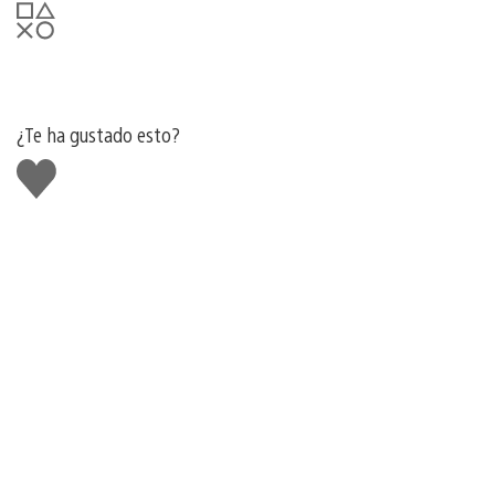
¿Te ha gustado esto?
Me
gusta
esto