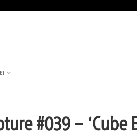
E)
a
pture #039 – ‘Cube 