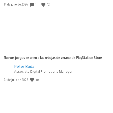
1
12
Fecha
14 de julio de 2026
de
publicación:
Nuevos juegos se unen a las rebajas de verano de PlayStation Store
Peter Boda
Associate Digital Promotions Manager
114
Fecha
27 de julio de 2026
de
publicación: