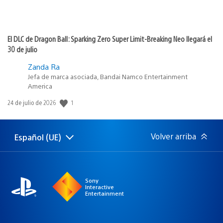
El DLC de Dragon Ball: Sparking Zero Super Limit-Breaking Neo llegará el
30 de julio
Zanda Ra
Jefa de marca asociada, Bandai Namco Entertainment
America
1
Fecha
24 de julio de 2026
de
publicación:
Volver arriba
Español (UE)
Selecciona
Región
una
actual:
región
Sony
Interactive
Entertainment