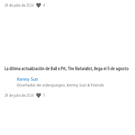
4
Fecha
28 de julio de 2026
de
publicación:
La última actualización de Ball x Pit, The Naturalist, llega el 6 de agosto
Kenny Sun
Diseñador de videojuegos, Kenny Sun & Friends
3
Fecha
28 de julio de 2026
de
publicación: