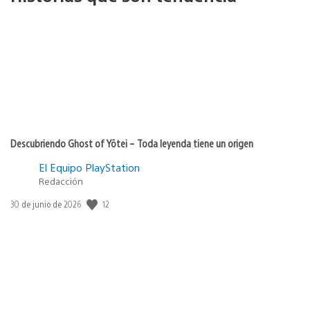
Descubriendo Ghost of Yōtei – Toda leyenda tiene un origen
El Equipo PlayStation
Redacción
12
Fecha
30 de junio de 2026
de
publicación: