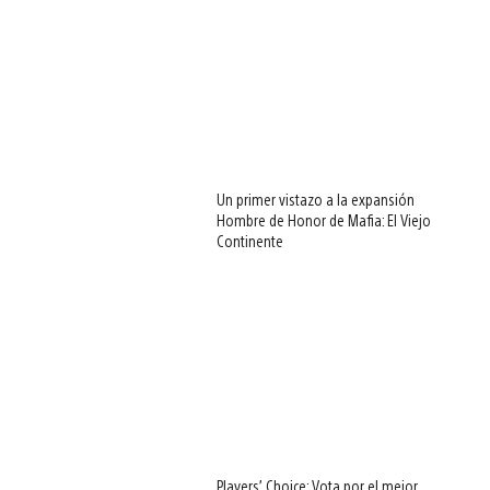
Un primer vistazo a la expansión
Hombre de Honor de Mafia: El Viejo
Continente
Players’ Choice: Vota por el mejor