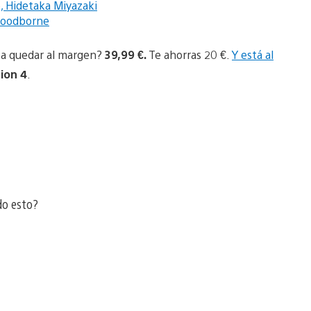
, Hidetaka Miyazaki
Bloodborne
s a quedar al margen?
39,99 €.
Te ahorras 20 €.
Y está al
ion 4
.
do esto?