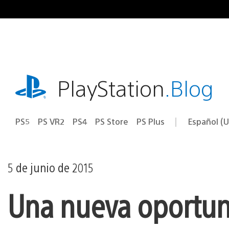
Ir
al
contenido
playstation.com
PlayStation
.Blog
PS5
PS VR2
PS4
PS Store
PS Plus
Español (U
Seleccion
Región
una
actual:
región
5 de junio de 2015
Una nueva oportun