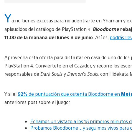
Y
a no tienes excusas para no adentrarte en Yharnam y ex
aplaudidos del catálogo de PlayStation 4.
Bloodborne
rebaj
11.00 de la mañana del lunes 8 de junio
. Así es,
podrás lle
Aprovecha esta oferta para disfrutar en casa de uno de los 
PlayStation 4. Conviértete en el Cazador, y recorre los esce
responsables de
Dark Souls
y
Demon’s Souls
, con Hidekata M
Y si el
92%
de puntuación que ostenta Bloodborne en
Meta
anteriores post sobre el juego:
Echamos un vistazo a los 18 primeros minutos 
Probamos Bloodborne…y seguimos vivos para c