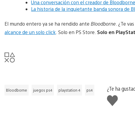
Una conversación con el creador de Bloodborne
La historia de la inquietante banda sonora de 
El mundo entero ya se ha rendido ante
Bloodborne
. ¿Te va
alcance de un solo click
. Solo en PS Store.
Solo en PlayStat
¿Te ha gusta
Bloodborne
juegos ps4
playstation 4
ps4
Me
gusta
esto