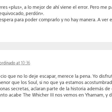
 eres «plus», a lo mejor de ahí viene el error. Pero m
equivocado, perdón».
 espera para poder comprarlo y no hay manera. A ver 
ordinado at 10:36
recio que no lo deje escapar, merece la pena. Yo disfru
 menor que los Soul, si no que ya estamos acostumbrad
zonas secretas, aclaran parte de la historia además de
nto acabe The Whicher III nos vemos en Yharnam, y di