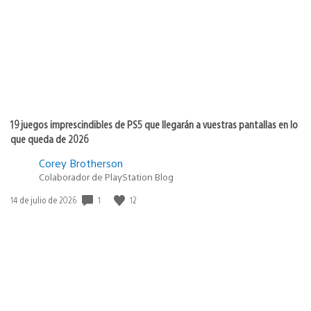
publicación:
19 juegos imprescindibles de PS5 que llegarán a vuestras pantallas en lo
que queda de 2026
Corey Brotherson
Colaborador de PlayStation Blog
1
12
Fecha
14 de julio de 2026
de
publicación: