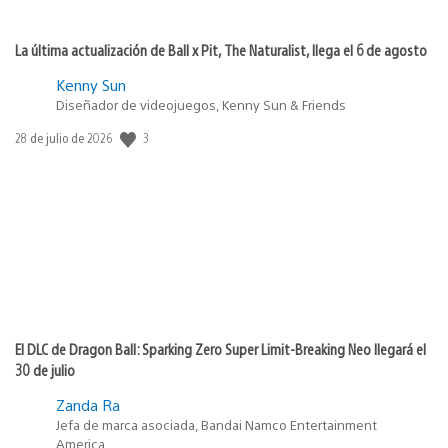
La última actualización de Ball x Pit, The Naturalist, llega el 6 de agosto
Kenny Sun
Diseñador de videojuegos, Kenny Sun & Friends
3
Fecha
28 de julio de 2026
de
publicación:
El DLC de Dragon Ball: Sparking Zero Super Limit-Breaking Neo llegará el
30 de julio
Zanda Ra
Jefa de marca asociada, Bandai Namco Entertainment
America