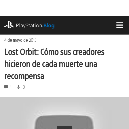
Ir
al
contenido
playstation.com
PlayStation
.Blog
MEN
4 de mayo de 2015
Lost Orbit: Cómo sus creadores
hicieron de cada muerte una
recompensa
1
0