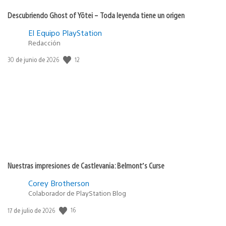
Descubriendo Ghost of Yōtei – Toda leyenda tiene un origen
El Equipo PlayStation
Redacción
12
Fecha
30 de junio de 2026
de
publicación:
Nuestras impresiones de Castlevania: Belmont’s Curse
Corey Brotherson
Colaborador de PlayStation Blog
16
Fecha
17 de julio de 2026
de