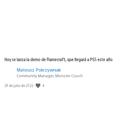
de
publicación:
Hoy se lanza la demo de Flamecraft, que llegará a PS5 este año
Mateusz Pokrzywniak
Community Manager, Monster Couch
4
Fecha
28 de julio de 2026
de
publicación: