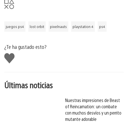
juegos ps4
lost orbit
pixelnauts
playstation 4
ps4
¿Te ha gustado esto?
Me
gusta
esto
Últimas noticias
Nuestras impresiones de Beast
of Reincarnation: un combate
con muchos desvíos y un perrito
mutante adorable