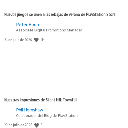
Nuevos juegos se unen a las rebajas de verano de PlayStation Store
Peter Boda
Associate Digital Promotions Manager
114
Fecha
27 de julio de 2026
de
publicación:
Nuestras impresiones de Silent Hill: Townfall
Phil Hornshaw
Colaborador del Blog de PlayStation
8
Fecha
29 de julio de 2026