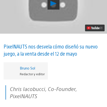
Reproducir
Lost
Orbit:
Cómo
sus
creadores
hicieron
de
cada
muerte
una
PixelNAUTS nos desvela cómo diseñó su nuevo
recompensa
juego, a la venta desde el 12 de mayo
vídeo
Bruno Sol
Redactor y editor
Chris Iacobucci, Co-Founder,
PixelNAUTS