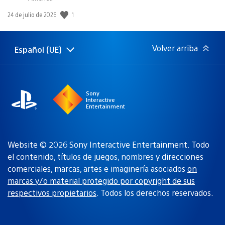
1
Fecha
24 de julio de 2026
de
publicación:
Volver arriba
Español (UE)
Selecciona
Región
una
actual:
región
Sony
Interactive
Entertainment
Website © 2026 Sony Interactive Entertainment. Todo
el contenido, títulos de juegos, nombres y direcciones
comerciales, marcas, artes e imaginería asociados
on
marcas y/o material protegido por copyright de sus
respectivos propietarios
. Todos los derechos reservados.