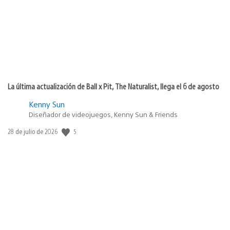
La última actualización de Ball x Pit, The Naturalist, llega el 6 de agosto
Kenny Sun
Diseñador de videojuegos, Kenny Sun & Friends
5
Fecha
28 de julio de 2026
de
publicación: