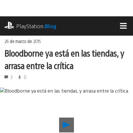
Ir
al
contenido
playstation.com
PlayStation
.Blog
MEN
26 de marzo de 2015
Bloodborne ya está en las tiendas, y
arrasa entre la crítica
3
0
Reproducir
Bloodborne