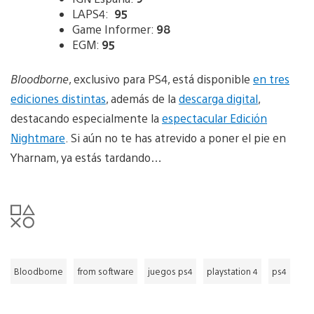
LAPS4:
95
Game Informer:
98
EGM:
95
Bloodborne
, exclusivo para PS4, está disponible
en tres
ediciones distintas
, además de la
descarga digital
,
destacando especialmente la
espectacular Edición
Nightmare
. Si aún no te has atrevido a poner el pie en
Yharnam, ya estás tardando…
Bloodborne
from software
juegos ps4
playstation 4
ps4