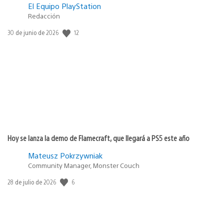
El Equipo PlayStation
Redacción
12
Fecha
30 de junio de 2026
de
publicación:
Hoy se lanza la demo de Flamecraft, que llegará a PS5 este año
Mateusz Pokrzywniak
Community Manager, Monster Couch
6
Fecha
28 de julio de 2026
de
publicación: