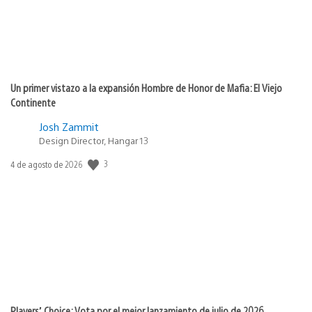
Un primer vistazo a la expansión Hombre de Honor de Mafia: El Viejo
Continente
Josh Zammit
Design Director, Hangar 13
3
Fecha
4 de agosto de 2026
de
publicación:
Players’ Choice: Vota por el mejor lanzamiento de julio de 2026