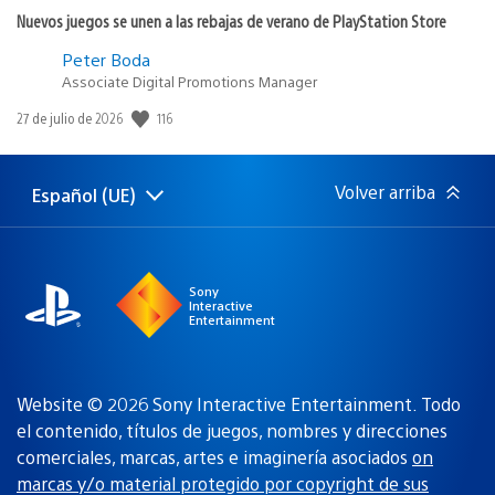
Nuevos juegos se unen a las rebajas de verano de PlayStation Store
Peter Boda
Associate Digital Promotions Manager
116
Fecha
27 de julio de 2026
de
publicación:
Volver arriba
Español (UE)
Selecciona
Región
una
actual:
región
Sony
Interactive
Entertainment
Website © 2026 Sony Interactive Entertainment. Todo
el contenido, títulos de juegos, nombres y direcciones
comerciales, marcas, artes e imaginería asociados
on
marcas y/o material protegido por copyright de sus