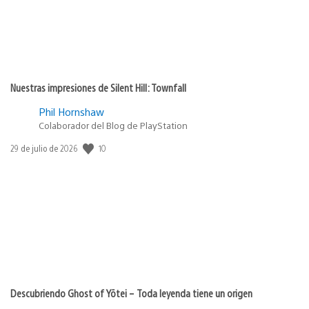
Nuestras impresiones de Silent Hill: Townfall
Phil Hornshaw
Colaborador del Blog de PlayStation
10
Fecha
29 de julio de 2026
de
publicación:
Descubriendo Ghost of Yōtei – Toda leyenda tiene un origen