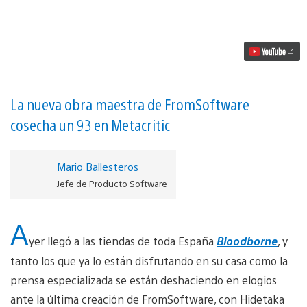
ya
está
en
las
tiendas,
y
arrasa
entre
la
La nueva obra maestra de FromSoftware
crítica
cosecha un 93 en Metacritic
vídeo
Mario Ballesteros
Jefe de Producto Software
A
yer llegó a las tiendas de toda España
Bloodborne
, y
tanto los que ya lo están disfrutando en su casa como la
prensa especializada se están deshaciendo en elogios
ante la última creación de FromSoftware, con Hidetaka