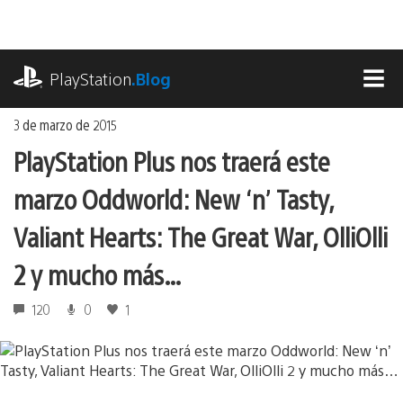
Ir
al
contenido
playstation.com
PlayStation
.Blog
MEN
3 de marzo de 2015
PlayStation Plus nos traerá este
marzo Oddworld: New ‘n’ Tasty,
Valiant Hearts: The Great War, OlliOlli
2 y mucho más…
120
0
1