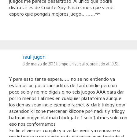
juegos me parece desastroso. Al unico que podré
disfrutar es de CounterSpy. Para el mes que viene
espero que pongais mejores juego………¬¬
raul-jugon
3 de marzo de 2015 tiempo universal coordinado at 19:53
Y para esto tanta espera……no se no entiendo ya
estamos un poco cansaditos de tanto indie pero un
poco solo y no me digais q no teis juegos AAA para dar
por lo menos 1 al mes en cualquier plataforma aunque
los demas sean indie ejemplo rachet & clark trilogy gow
ascension killzone mercenari killzone ps4 nack sly trilogy
batman origyn blatman blackgate 1 solo 1al mes solo con
eso nos conformamos
En fin el viernes cumplo y a verlas venir ya renovare si
me interesa y por cierto cada dia estoy mas tentado d