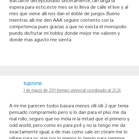
Bastante decepcionado sinceramente,tan larga la
espera para esto,este mes se lo lleva de calle el live y al
mes que viene alli nos dan el doble de juegos.Bueno
mientras alli me den AAA seguire contento con la
competencia pues gracias a que no exista el monopolio
puedo disfrutar mi hobby donde mejor me valoren y
donde mas agusto me sienta
tuprone
3 de marzo de 2015 tiempo universal coordinado at 20:26
A mi me parecen todos basura menos olli olli 2 que tenia
pensado comprarmelo pero si lo dan para el plus me da
mal rollo, seguro que no mola ni la mitad que el primero y
odd world, pero como es para ps4 y no la tengo me da
exactamente igual, a de mas como sale en steam me lo
pillare para pc que por lo menos lo tengo para siempre.