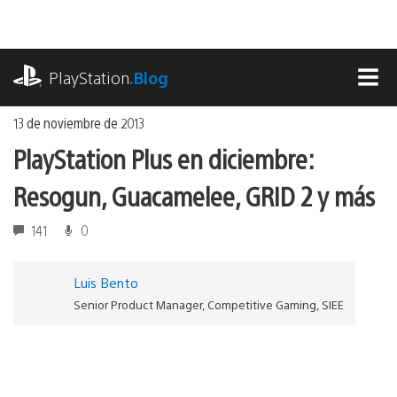
Ir
al
contenido
playstation.com
PlayStation
.Blog
MEN
13 de noviembre de 2013
PlayStation Plus en diciembre:
Resogun, Guacamelee, GRID 2 y más
141
0
Luis Bento
Senior Product Manager, Competitive Gaming, SIEE