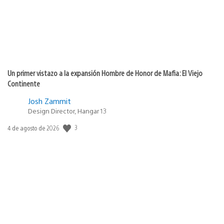
Un primer vistazo a la expansión Hombre de Honor de Mafia: El Viejo
Continente
Josh Zammit
Design Director, Hangar 13
3
Fecha
4 de agosto de 2026
de
publicación: