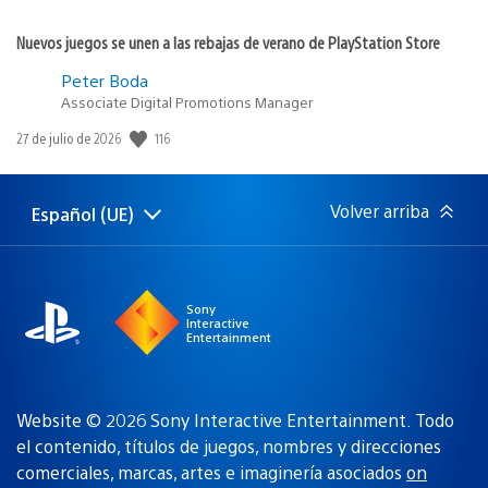
Nuevos juegos se unen a las rebajas de verano de PlayStation Store
Peter Boda
Associate Digital Promotions Manager
116
Fecha
27 de julio de 2026
de
publicación:
Volver arriba
Español (UE)
Selecciona
Región
una
actual:
región
Sony
Interactive
Entertainment
Website © 2026 Sony Interactive Entertainment. Todo
el contenido, títulos de juegos, nombres y direcciones
comerciales, marcas, artes e imaginería asociados
on