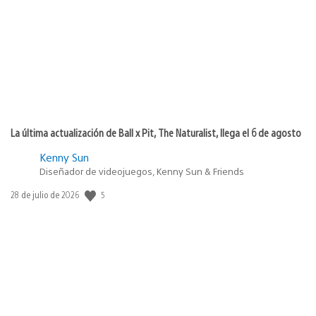
publicación:
La última actualización de Ball x Pit, The Naturalist, llega el 6 de agosto
Kenny Sun
Diseñador de videojuegos, Kenny Sun & Friends
5
Fecha
28 de julio de 2026
de
publicación: