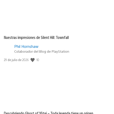
Nuestras impresiones de Silent Hill: Townfall
Phil Hornshaw
Colaborador del Blog de PlayStation
10
Fecha
29 de julio de 2026
de
publicación:
Descubriendo Ghost of Yōtei – Toda leyenda tiene un origen