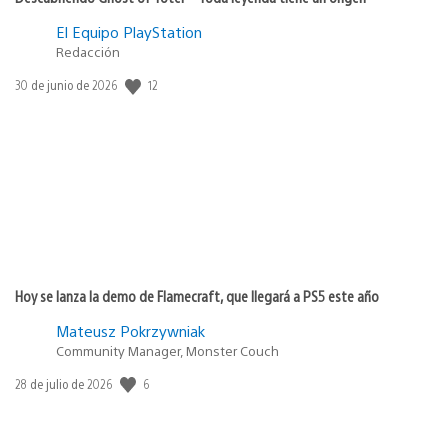
El Equipo PlayStation
Redacción
12
Fecha
30 de junio de 2026
de
publicación:
Hoy se lanza la demo de Flamecraft, que llegará a PS5 este año
Mateusz Pokrzywniak
Community Manager, Monster Couch
6
Fecha
28 de julio de 2026
de
publicación: