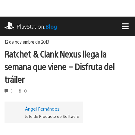
Ir
al
contenido
playstation.com
PlayStation
.Blog
MEN
12 de noviembre de 2013
Ratchet & Clank Nexus llega la
semana que viene – Disfruta del
tráiler
3
0
Ángel Fernández
Jefe de Producto de Software