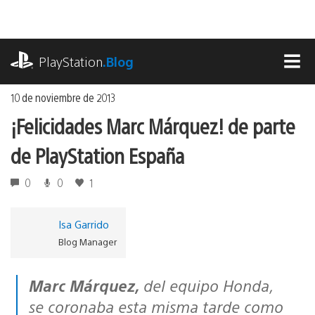
Ir
al
contenido
playstation.com
PlayStation
.Blog
MEN
10 de noviembre de 2013
¡Felicidades Marc Márquez! de parte
de PlayStation España
0
0
1
Isa Garrido
Blog Manager
Marc Márquez,
del equipo Honda,
se coronaba esta misma tarde como