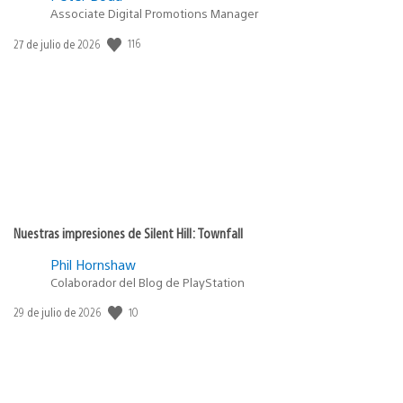
Associate Digital Promotions Manager
116
Fecha
27 de julio de 2026
de
publicación:
Nuestras impresiones de Silent Hill: Townfall
Phil Hornshaw
Colaborador del Blog de PlayStation
10
Fecha
29 de julio de 2026
de
publicación: