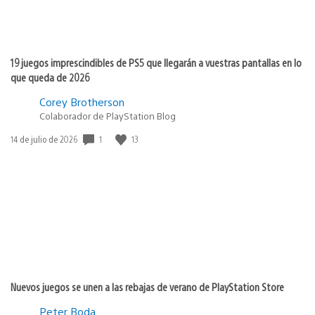
19 juegos imprescindibles de PS5 que llegarán a vuestras pantallas en lo
que queda de 2026
Corey Brotherson
Colaborador de PlayStation Blog
1
13
Fecha
14 de julio de 2026
de
publicación:
Nuevos juegos se unen a las rebajas de verano de PlayStation Store
Peter Boda