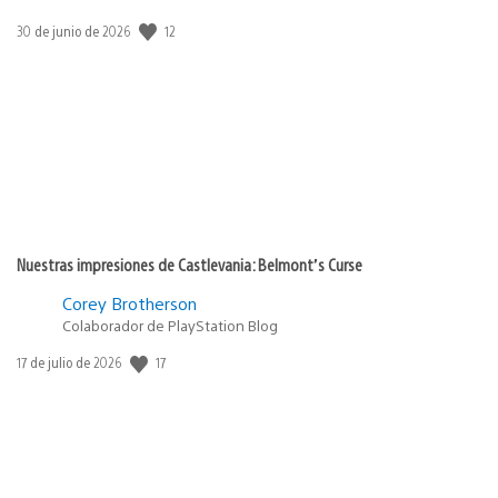
12
Fecha
30 de junio de 2026
de
publicación:
Nuestras impresiones de Castlevania: Belmont’s Curse
Corey Brotherson
Colaborador de PlayStation Blog
17
Fecha
17 de julio de 2026
de
publicación: