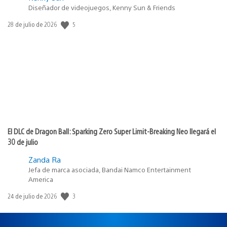
Diseñador de videojuegos, Kenny Sun & Friends
5
Fecha
28 de julio de 2026
de
publicación:
El DLC de Dragon Ball: Sparking Zero Super Limit-Breaking Neo llegará el
30 de julio
Zanda Ra
Jefa de marca asociada, Bandai Namco Entertainment
America
3
Fecha
24 de julio de 2026
de
publicación: