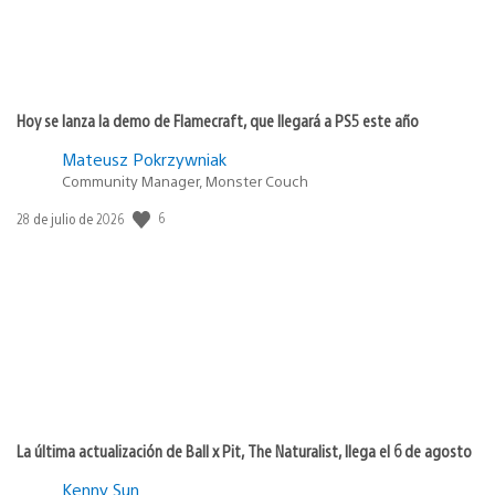
Hoy se lanza la demo de Flamecraft, que llegará a PS5 este año
Mateusz Pokrzywniak
Community Manager, Monster Couch
6
Fecha
28 de julio de 2026
de
publicación:
La última actualización de Ball x Pit, The Naturalist, llega el 6 de agosto
Kenny Sun