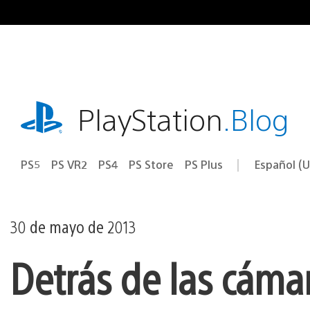
Ir
al
contenido
playstation.com
PlayStation
.Blog
PS5
PS VR2
PS4
PS Store
PS Plus
Español (U
Seleccion
Región
una
actual:
región
30 de mayo de 2013
Detrás de las cámar