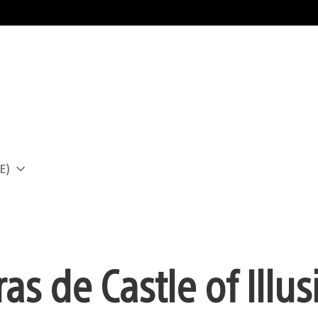
E)
a
as de Castle of Illu