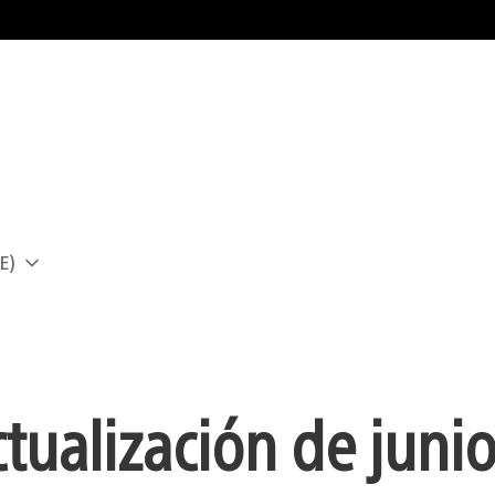
E)
a
ctualización de juni