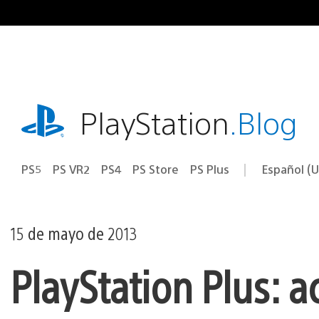
Ir
al
contenido
playstation.com
PlayStation
.Blog
PS5
PS VR2
PS4
PS Store
PS Plus
Español (U
Seleccion
Región
una
actual:
región
15 de mayo de 2013
PlayStation Plus: a