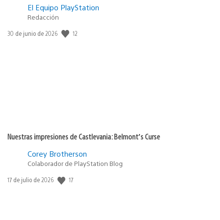
El Equipo PlayStation
Redacción
12
Fecha
30 de junio de 2026
de
publicación:
Nuestras impresiones de Castlevania: Belmont’s Curse
Corey Brotherson
Colaborador de PlayStation Blog
17
Fecha
17 de julio de 2026
de
publicación: