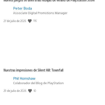
Peter Boda
Associate Digital Promotions Manager
116
Fecha
27 de julio de 2026
de
publicación:
Nuestras impresiones de Silent Hill: Townfall
Phil Hornshaw
Colaborador del Blog de PlayStation
10
Fecha
29 de julio de 2026
de
publicación: