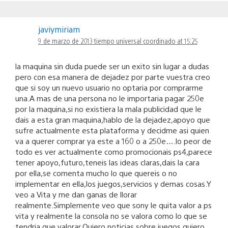
javiymiriam
9 de marzo de 2013 tiempo universal coordinado at 15:25
la maquina sin duda puede ser un exito sin lugar a dudas
pero con esa manera de dejadez por parte vuestra creo
que si soy un nuevo usuario no optaria por comprarme
una.A mas de una persona no le importaria pagar 250e
por la maquina,si no existiera la mala publicidad que le
dais a esta gran maquina,hablo de la dejadez,apoyo que
sufre actualmente esta plataforma y decidme asi quien
va a querer comprar ya este a 160 o a 250e….lo peor de
todo es ver actualmente como promocionais ps4,parece
tener apoyo,futuro,teneis las ideas claras,dais la cara
por ella,se comenta mucho lo que quereis o no
implementar en ella,los juegos,servicios y demas cosas.Y
veo a Vita y me dan ganas de llorar
realmente.Simplemente veo que sony le quita valor a ps
vita y realmente la consola no se valora como lo que se
tendria que valorar.Quiero noticias sobre juegos,quiero