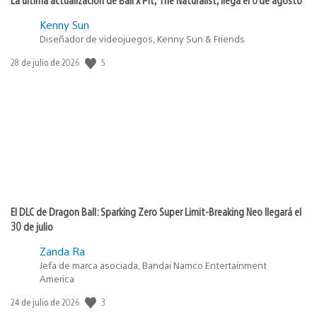
Kenny Sun
Diseñador de videojuegos, Kenny Sun & Friends
5
Fecha
28 de julio de 2026
de
publicación:
El DLC de Dragon Ball: Sparking Zero Super Limit-Breaking Neo llegará el
30 de julio
Zanda Ra
Jefa de marca asociada, Bandai Namco Entertainment
America
3
Fecha
24 de julio de 2026
de