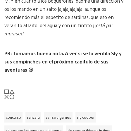
M: Y en cuanto a los boquerones: dadme una dirección y
os los mando en un salto jajajajajajaja, aunque os
recomiendo más el espetito de sardinas, que eso en
veranito al laito’ del agua y con un tintito ¡¡
está pa’
morirse!!
PB: Tomamos buena nota. A ver si se lo ventila Sly y
sus compinches en el próximo capítulo de sus
aventuras 😉
concurso
sanzaru
sanzaru games
sly cooper
sly cooper ladrones en el tiempo
sly cooper thieves in time