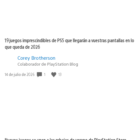
19 juegos imprescindibles de PS5 que llegarán a vuestras pantallas en lo
que queda de 2026
Corey Brotherson
Colaborador de PlayStation Blog
1
13
Fecha
14 de julio de 2026
de
publicación:
Nuevos juegos se unen a las rebajas de verano de PlayStation Store