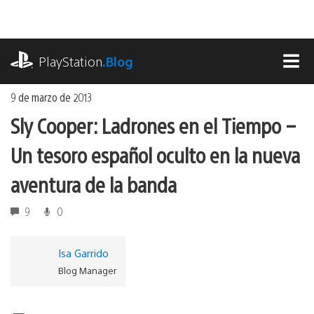
Ir
al
contenido
playstation.com
PlayStation
.Blog
MEN
9 de marzo de 2013
Sly Cooper: Ladrones en el Tiempo –
Un tesoro español oculto en la nueva
aventura de la banda
9
0
Isa Garrido
Blog Manager