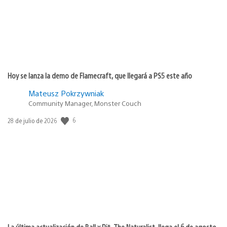
Hoy se lanza la demo de Flamecraft, que llegará a PS5 este año
Mateusz Pokrzywniak
Community Manager, Monster Couch
6
Fecha
28 de julio de 2026
de
publicación:
La última actualización de Ball x Pit, The Naturalist, llega el 6 de agosto