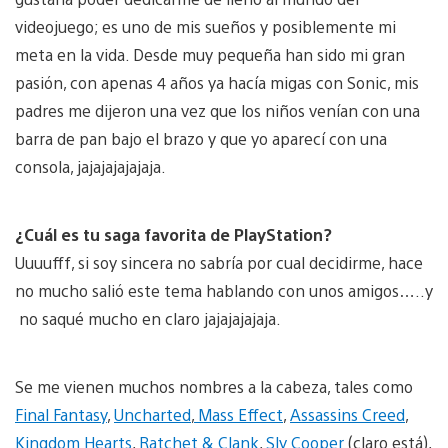
videojuego; es uno de mis sueños y posiblemente mi
meta en la vida. Desde muy pequeña han sido mi gran
pasión, con apenas 4 años ya hacía migas con Sonic, mis
padres me dijeron una vez que los niños venían con una
barra de pan bajo el brazo y que yo aparecí con una
consola, jajajajajajaja.
¿Cuál es tu saga favorita de PlayStation?
Uuuufff, si soy sincera no sabría por cual decidirme, hace
no mucho salió este tema hablando con unos amigos…..y
no saqué mucho en claro jajajajajaja.
Se me vienen muchos nombres a la cabeza, tales como
Final Fantasy
,
Uncharted
,
Mass Effect
,
Assassins Creed
,
Kingdom Hearts
,
Ratchet & Clank
,
Sly Cooper
(claro está),