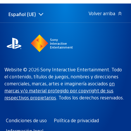
publicación:
Volver arriba
Español (UE)
Selecciona
Región
una
actual:
región
Sony
Interactive
Entertainment
Website © 2026 Sony Interactive Entertainment. Todo
el contenido, títulos de juegos, nombres y direcciones
comerciales, marcas, artes e imaginería asociados
on
marcas y/o material protegido por copyright de sus
respectivos propietarios
. Todos los derechos reservados.
Condiciones de uso
Política de privacidad
Información legal