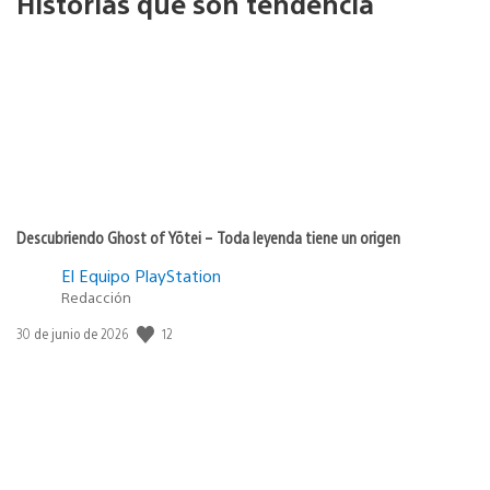
Historias que son tendencia
Descubriendo Ghost of Yōtei – Toda leyenda tiene un origen
El Equipo PlayStation
Redacción
12
Fecha
30 de junio de 2026
de
publicación: