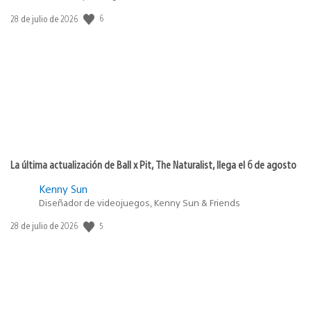
6
Fecha
28 de julio de 2026
de
publicación:
La última actualización de Ball x Pit, The Naturalist, llega el 6 de agosto
Kenny Sun
Diseñador de videojuegos, Kenny Sun & Friends
5
Fecha
28 de julio de 2026
de
publicación: