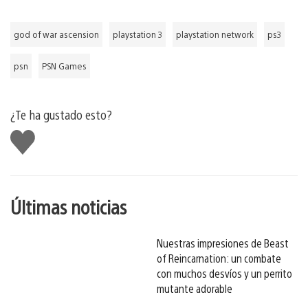
god of war ascension
playstation 3
playstation network
ps3
psn
PSN Games
¿Te ha gustado esto?
Me
gusta
esto
Últimas noticias
Nuestras impresiones de Beast
of Reincarnation: un combate
con muchos desvíos y un perrito
mutante adorable