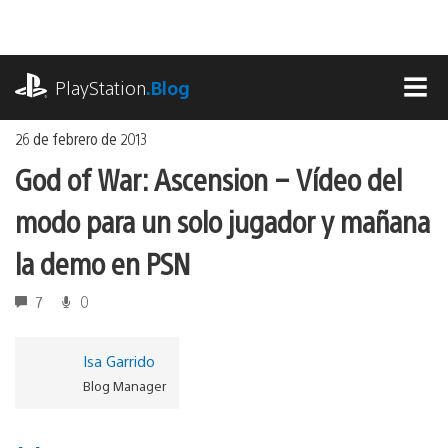
Ir
al
contenido
playstation.com
PlayStation
.Blog
MEN
26 de febrero de 2013
God of War: Ascension – Vídeo del
modo para un solo jugador y mañana
la demo en PSN
7
0
Isa Garrido
Blog Manager