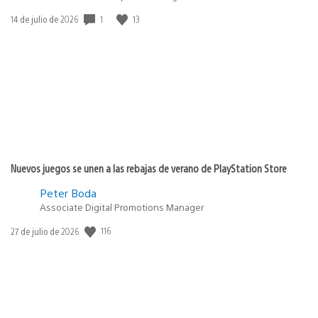
1
13
Fecha
14 de julio de 2026
de
publicación:
Nuevos juegos se unen a las rebajas de verano de PlayStation Store
Peter Boda
Associate Digital Promotions Manager
116
Fecha
27 de julio de 2026
de
publicación: