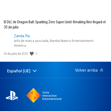
El DLC de Dragon Ball: Sparking Zero Super Limit-Breaking Neo llegará el
30 de julio
Zanda Ra
Jefa de marca asociada, Bandai Namco Entertainment
America
3
Fecha
24 de julio de 2026
de
publicación:
Volver arriba
Español (UE)
Selecciona
Región
una
actual:
región
Sony
Interactive
Entertainment