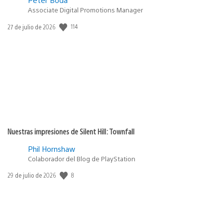
Associate Digital Promotions Manager
114
Fecha
27 de julio de 2026
de
publicación:
Nuestras impresiones de Silent Hill: Townfall
Phil Hornshaw
Colaborador del Blog de PlayStation
8
Fecha
29 de julio de 2026
de
publicación: