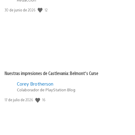
12
Fecha
30 de junio de 2026
de
publicación:
Nuestras impresiones de Castlevania: Belmont’s Curse
Corey Brotherson
Colaborador de PlayStation Blog
16
Fecha
17 de julio de 2026
de
publicación: