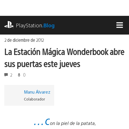
Ir
al
contenido
playstation.com
PlayStation
.Blog
MEN
2 de diciembre de 2012
La Estación Mágica Wonderbook abre
sus puertas este jueves
2
0
Manu Álvarez
Colaborador
…c
on la piel de la patata,