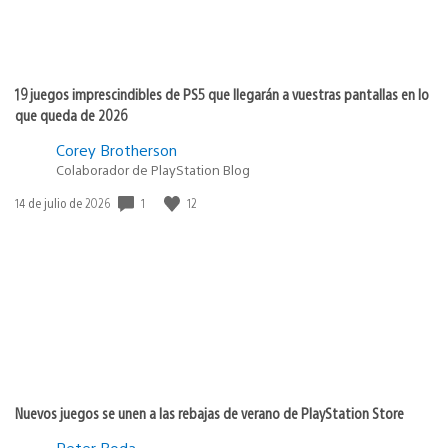
19 juegos imprescindibles de PS5 que llegarán a vuestras pantallas en lo
que queda de 2026
Corey Brotherson
Colaborador de PlayStation Blog
1
12
Fecha
14 de julio de 2026
de
publicación:
Nuevos juegos se unen a las rebajas de verano de PlayStation Store
Peter Boda