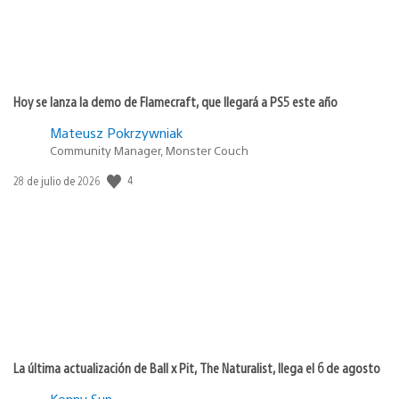
Hoy se lanza la demo de Flamecraft, que llegará a PS5 este año
Mateusz Pokrzywniak
Community Manager, Monster Couch
4
Fecha
28 de julio de 2026
de
publicación:
La última actualización de Ball x Pit, The Naturalist, llega el 6 de agosto
Kenny Sun