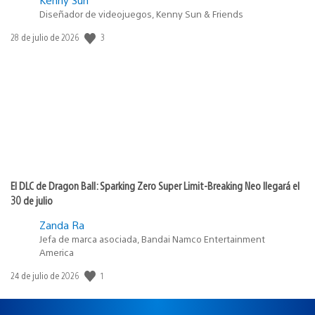
Diseñador de videojuegos, Kenny Sun & Friends
3
Fecha
28 de julio de 2026
de
publicación:
El DLC de Dragon Ball: Sparking Zero Super Limit-Breaking Neo llegará el
30 de julio
Zanda Ra
Jefa de marca asociada, Bandai Namco Entertainment
America
1
Fecha
24 de julio de 2026
de
publicación: