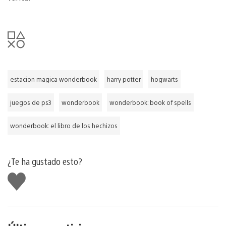
estacion magica wonderbook
harry potter
hogwarts
juegos de ps3
wonderbook
wonderbook: book of spells
wonderbook: el libro de los hechizos
¿Te ha gustado esto?
Me
gusta
esto