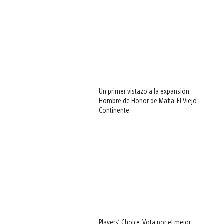
Un primer vistazo a la expansión
Hombre de Honor de Mafia: El Viejo
Continente
Players’ Choice: Vota por el mejor