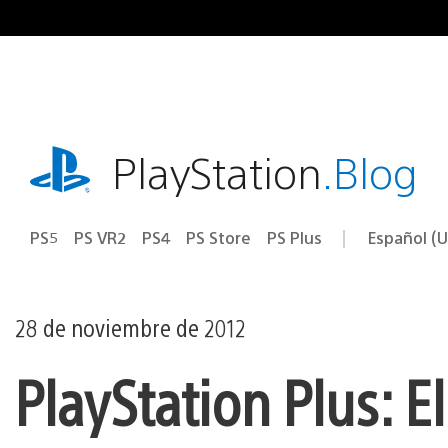
Ir
al
contenido
playstation.com
PlayStation
.Blog
PS5
PS VR2
PS4
PS Store
PS Plus
Español (U
Seleccion
Región
una
actual:
región
28 de noviembre de 2012
PlayStation Plus: 