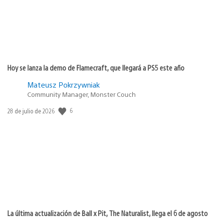
Hoy se lanza la demo de Flamecraft, que llegará a PS5 este año
Mateusz Pokrzywniak
Community Manager, Monster Couch
6
Fecha
28 de julio de 2026
de
publicación:
La última actualización de Ball x Pit, The Naturalist, llega el 6 de agosto