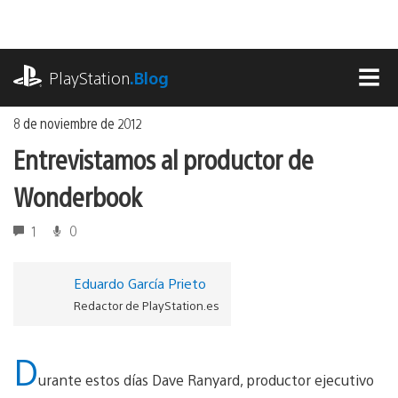
Ir
al
contenido
playstation.com
PlayStation
.Blog
MEN
8 de noviembre de 2012
Entrevistamos al productor de
Wonderbook
1
0
Eduardo García Prieto
Redactor de PlayStation.es
D
urante estos días Dave Ranyard, productor ejecutivo