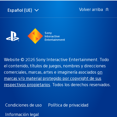
publicación:
Volver arriba
Español (UE)
Selecciona
Región
una
actual:
región
Sony
Interactive
Entertainment
Website © 2026 Sony Interactive Entertainment. Todo
el contenido, títulos de juegos, nombres y direcciones
comerciales, marcas, artes e imaginería asociados
on
marcas y/o material protegido por copyright de sus
respectivos propietarios
. Todos los derechos reservados.
Condiciones de uso
Política de privacidad
Información legal