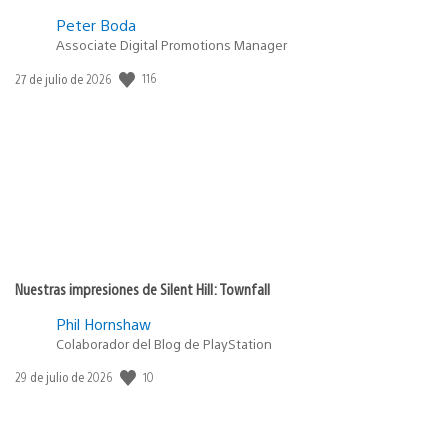
Peter Boda
Associate Digital Promotions Manager
116
Fecha
27 de julio de 2026
de
publicación:
Nuestras impresiones de Silent Hill: Townfall
Phil Hornshaw
Colaborador del Blog de PlayStation
10
Fecha
29 de julio de 2026
de
publicación: