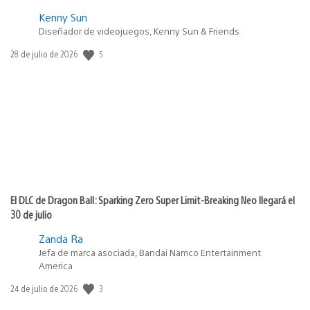
Kenny Sun
Diseñador de videojuegos, Kenny Sun & Friends
5
Fecha
28 de julio de 2026
de
publicación:
El DLC de Dragon Ball: Sparking Zero Super Limit-Breaking Neo llegará el
30 de julio
Zanda Ra
Jefa de marca asociada, Bandai Namco Entertainment
America
3
Fecha
24 de julio de 2026
de