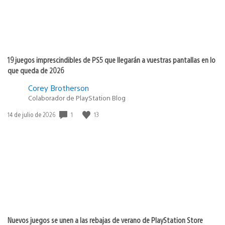
19 juegos imprescindibles de PS5 que llegarán a vuestras pantallas en lo
que queda de 2026
Corey Brotherson
Colaborador de PlayStation Blog
1
13
Fecha
14 de julio de 2026
de
publicación:
Nuevos juegos se unen a las rebajas de verano de PlayStation Store