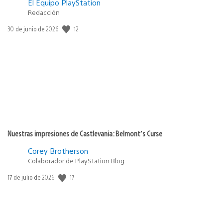
El Equipo PlayStation
Redacción
12
Fecha
30 de junio de 2026
de
publicación:
Nuestras impresiones de Castlevania: Belmont’s Curse
Corey Brotherson
Colaborador de PlayStation Blog
17
Fecha
17 de julio de 2026
de
publicación: