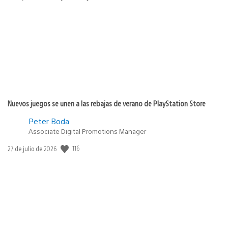
de
publicación:
Nuevos juegos se unen a las rebajas de verano de PlayStation Store
Peter Boda
Associate Digital Promotions Manager
116
Fecha
27 de julio de 2026
de
publicación: