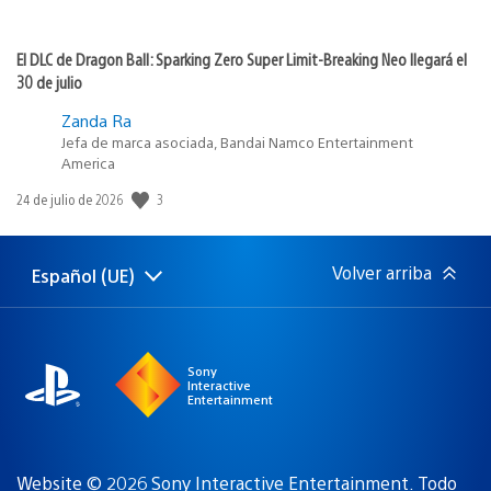
El DLC de Dragon Ball: Sparking Zero Super Limit-Breaking Neo llegará el
30 de julio
Zanda Ra
Jefa de marca asociada, Bandai Namco Entertainment
America
3
Fecha
24 de julio de 2026
de
publicación:
Volver arriba
Español (UE)
Selecciona
Región
una
actual:
región
Sony
Interactive
Entertainment
Website © 2026 Sony Interactive Entertainment. Todo