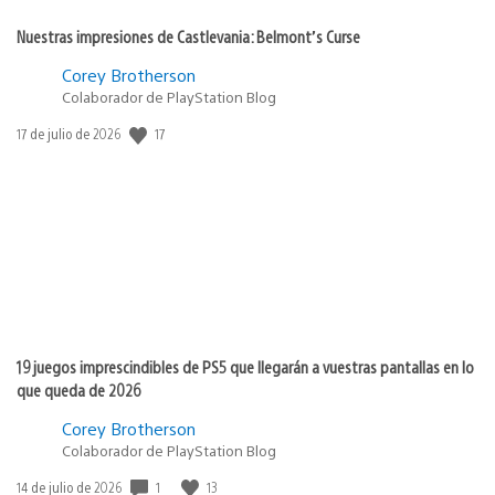
Nuestras impresiones de Castlevania: Belmont’s Curse
Corey Brotherson
Colaborador de PlayStation Blog
17
Fecha
17 de julio de 2026
de
publicación:
19 juegos imprescindibles de PS5 que llegarán a vuestras pantallas en lo
que queda de 2026
Corey Brotherson
Colaborador de PlayStation Blog
1
13
Fecha
14 de julio de 2026