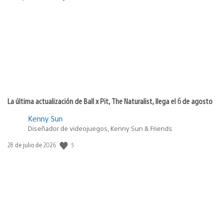
de
publicación:
La última actualización de Ball x Pit, The Naturalist, llega el 6 de agosto
Kenny Sun
Diseñador de videojuegos, Kenny Sun & Friends
5
Fecha
28 de julio de 2026
de
publicación: