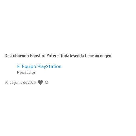
Descubriendo Ghost of Yōtei – Toda leyenda tiene un origen
El Equipo PlayStation
Redacción
12
Fecha
30 de junio de 2026
de
publicación: