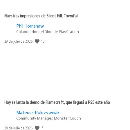
Nuestras impresiones de Silent Hill: Townfall
Phil Hornshaw
Colaborador del Blog de PlayStation
10
Fecha
29 de julio de 2026
de
publicación:
Hoy se lanza la demo de Flamecraft, que llegará a PS5 este año
Mateusz Pokrzywniak
Community Manager, Monster Couch
6
Fecha
28 de julio de 2026