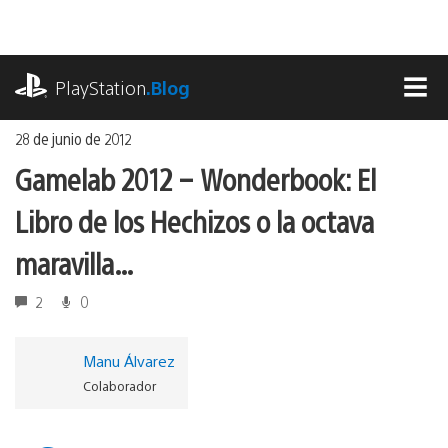
Ir
al
contenido
playstation.com
PlayStation
.Blog
MEN
28 de junio de 2012
Gamelab 2012 – Wonderbook: El
Libro de los Hechizos o la octava
maravilla…
2
0
Manu Álvarez
Colaborador