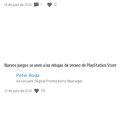
1
12
Fecha
14 de julio de 2026
de
publicación:
Nuevos juegos se unen a las rebajas de verano de PlayStation Store
Peter Boda
Associate Digital Promotions Manager
114
Fecha
27 de julio de 2026
de
publicación: