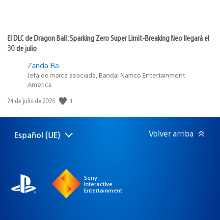
El DLC de Dragon Ball: Sparking Zero Super Limit-Breaking Neo llegará el
30 de julio
Zanda Ra
Jefa de marca asociada, Bandai Namco Entertainment
America
1
Fecha
24 de julio de 2026
de
publicación:
Volver arriba
Español (UE)
Selecciona
Región
una
actual:
región
Sony
Interactive
Entertainment