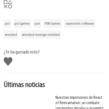
ps3
ps3 games
psn
PSN Games
supersonic software
wrecked
wrecked revenge revisited
¿Te ha gustado esto?
Me
gusta
esto
Últimas noticias
Nuestras impresiones de Beast
of Reincarnation: un combate
con muchos desvíos y un perrito