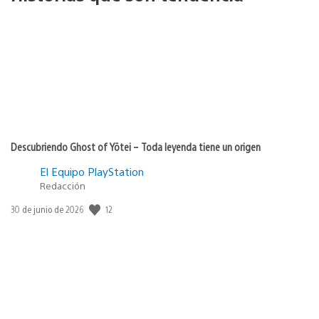
Descubriendo Ghost of Yōtei – Toda leyenda tiene un origen
El Equipo PlayStation
Redacción
12
Fecha
30 de junio de 2026
de
publicación: