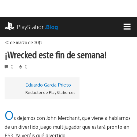
Ir
al
contenido
playstation.com
PlayStation
.Blog
MEN
30 de marzo de 2012
¡Wrecked este fin de semana!
0
0
Eduardo García Prieto
Redactor de PlayStation.es
O
s dejamos con John Merchant, que viene a hablarnos
de un divertido juego multijugador que estará pronto en
PS3. Ya veréis qué divertido.