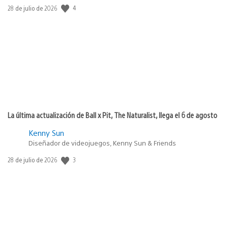
4
Fecha
28 de julio de 2026
de
publicación:
La última actualización de Ball x Pit, The Naturalist, llega el 6 de agosto
Kenny Sun
Diseñador de videojuegos, Kenny Sun & Friends
3
Fecha
28 de julio de 2026
de
publicación: