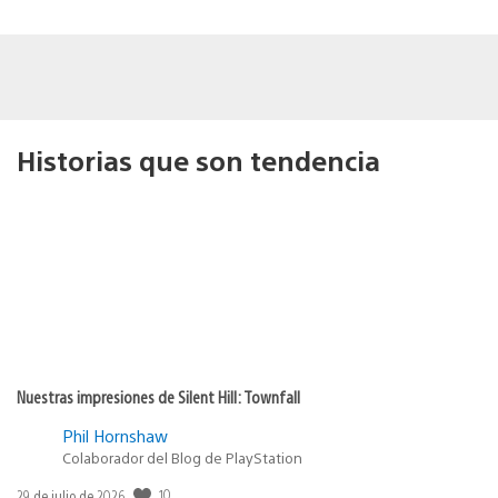
Historias que son tendencia
Nuestras impresiones de Silent Hill: Townfall
Phil Hornshaw
Colaborador del Blog de PlayStation
10
Fecha
29 de julio de 2026