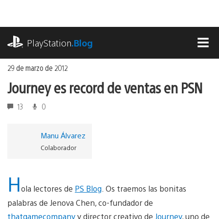
Ir
al
contenido
playstation.com
PlayStation
.Blog
MEN
29 de marzo de 2012
Journey es record de ventas en PSN
13
0
Manu Álvarez
Colaborador
H
ola lectores de
PS Blog
. Os traemos las bonitas
palabras de Jenova Chen, co-fundador de
thatgamecompany
y director creativo de
Journey
, uno de