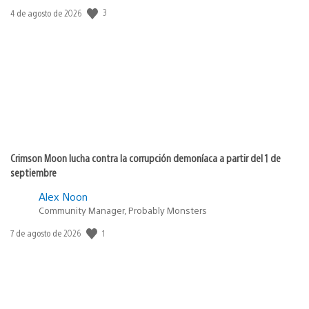
3
Fecha
4 de agosto de 2026
de
publicación:
Crimson Moon lucha contra la corrupción demoníaca a partir del 1 de
septiembre
Alex Noon
Community Manager, Probably Monsters
1
Fecha
7 de agosto de 2026
de
publicación: