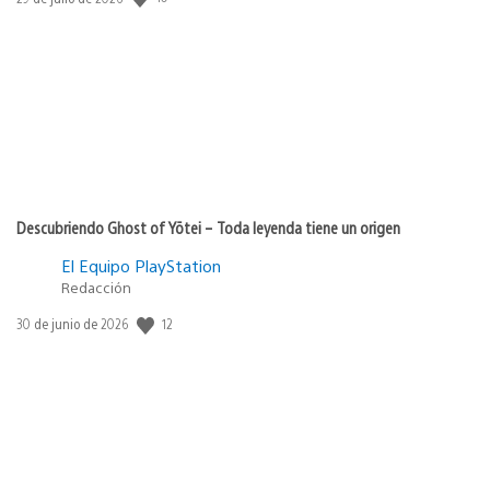
de
publicación:
Descubriendo Ghost of Yōtei – Toda leyenda tiene un origen
El Equipo PlayStation
Redacción
12
Fecha
30 de junio de 2026
de
publicación: