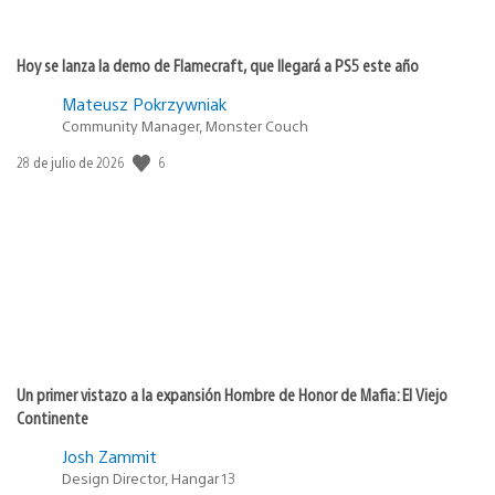
Hoy se lanza la demo de Flamecraft, que llegará a PS5 este año
Mateusz Pokrzywniak
Community Manager, Monster Couch
6
Fecha
28 de julio de 2026
de
publicación:
Un primer vistazo a la expansión Hombre de Honor de Mafia: El Viejo
Continente
Josh Zammit
Design Director, Hangar 13