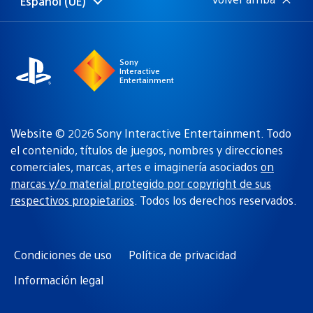
Español (UE)
Selecciona
Región
una
actual:
región
Sony
Interactive
Entertainment
Website © 2026 Sony Interactive Entertainment. Todo
el contenido, títulos de juegos, nombres y direcciones
comerciales, marcas, artes e imaginería asociados
on
marcas y/o material protegido por copyright de sus
respectivos propietarios
. Todos los derechos reservados.
Condiciones de uso
Política de privacidad
Información legal