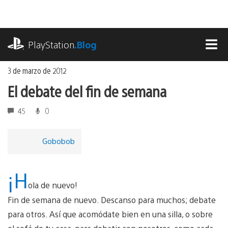
Ir
al
contenido
playstation.com
PlayStation
.Blog
MEN
3 de marzo de 2012
El debate del fin de semana
45
0
Gobobob
¡H
ola de nuevo!
Fin de semana de nuevo. Descanso para muchos; debate
para otros. Así que acomódate bien en una silla, o sobre