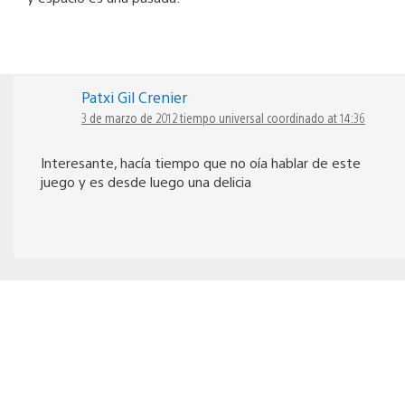
Patxi Gil Crenier
3 de marzo de 2012 tiempo universal coordinado at 14:36
Interesante, hacía tiempo que no oía hablar de este
juego y es desde luego una delicia
Wiwo
3 de marzo de 2012 tiempo universal coordinado at 13:44
Está difícil la cosa. Ahora mismo estoy con el
Motorstorm RC en la Vita , pero probablemente, si