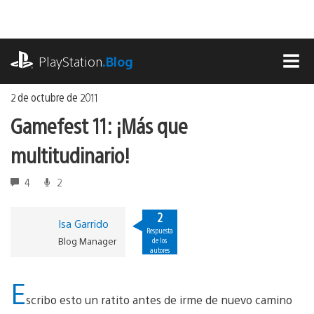
Ir
al
contenido
playstation.com
PlayStation
.Blog
MEN
2 de octubre de 2011
Gamefest 11: ¡Más que
multitudinario!
4
2
2
Isa Garrido
Respuesta
Blog Manager
de los
autores
E
scribo esto un ratito antes de irme de nuevo camino