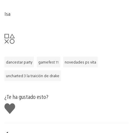
Isa
dancestar party
gamefest 11
novedades ps vita
uncharted 3 la traición de drake
¿Te ha gustado esto?
Me
gusta
esto