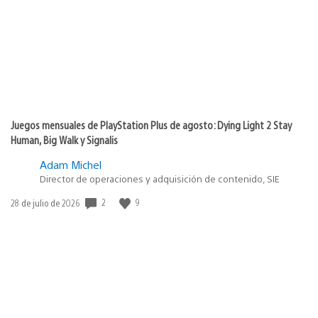
publicación:
Juegos mensuales de PlayStation Plus de agosto: Dying Light 2 Stay
Human, Big Walk y Signalis
Adam Michel
Director de operaciones y adquisición de contenido, SIE
2
9
Fecha
28 de julio de 2026
de
publicación: