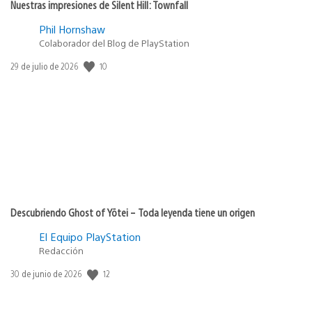
Nuestras impresiones de Silent Hill: Townfall
Phil Hornshaw
Colaborador del Blog de PlayStation
10
Fecha
29 de julio de 2026
de
publicación:
Descubriendo Ghost of Yōtei – Toda leyenda tiene un origen
El Equipo PlayStation
Redacción
12
Fecha
30 de junio de 2026
de
publicación: