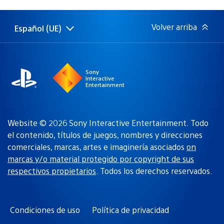
de
publicación:
Volver arriba
Español (UE)
Selecciona
Región
una
actual:
región
Sony
Interactive
Entertainment
Website © 2026 Sony Interactive Entertainment. Todo
el contenido, títulos de juegos, nombres y direcciones
comerciales, marcas, artes e imaginería asociados
on
marcas y/o material protegido por copyright de sus
respectivos propietarios
. Todos los derechos reservados.
Condiciones de uso
Política de privacidad