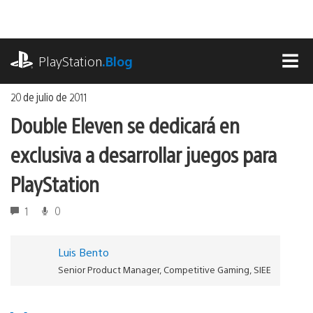
Ir
al
contenido
playstation.com
PlayStation
.Blog
MEN
20 de julio de 2011
Double Eleven se dedicará en
exclusiva a desarrollar juegos para
PlayStation
1
0
Luis Bento
Senior Product Manager, Competitive Gaming, SIEE