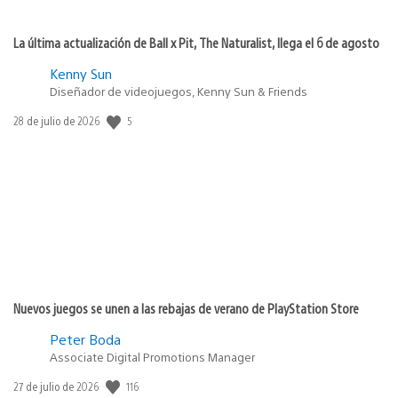
La última actualización de Ball x Pit, The Naturalist, llega el 6 de agosto
Kenny Sun
Diseñador de videojuegos, Kenny Sun & Friends
5
Fecha
28 de julio de 2026
de
publicación:
Nuevos juegos se unen a las rebajas de verano de PlayStation Store
Peter Boda
Associate Digital Promotions Manager
116
Fecha
27 de julio de 2026