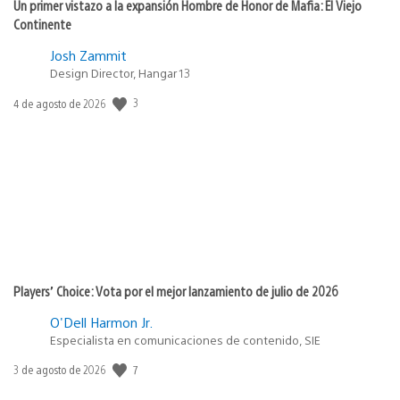
Un primer vistazo a la expansión Hombre de Honor de Mafia: El Viejo
Continente
Josh Zammit
Design Director, Hangar 13
3
Fecha
4 de agosto de 2026
de
publicación:
Players’ Choice: Vota por el mejor lanzamiento de julio de 2026
O'Dell Harmon Jr.
Especialista en comunicaciones de contenido, SIE
7
Fecha
3 de agosto de 2026
de