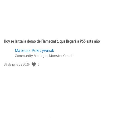
Hoy se lanza la demo de Flamecraft, que llegará a PS5 este año
Mateusz Pokrzywniak
Community Manager, Monster Couch
6
Fecha
28 de julio de 2026
de
publicación: