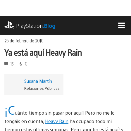
Ir
al
contenido
playstation.com
PlayStation
.Blog
MEN
26 de febrero de 2010
Ya está aquí Heavy Rain
15
0
Susana Martín
Relaciones Públicas
¡C
uánto tiempo sin pasar por aquí! Pero no me lo
tengáis en cuenta,
Heavy Rain
ha ocupado todo mi
tiempo estas últimas semanas. Pero, ¡por fin está aquí! y