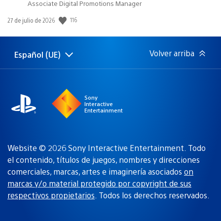
Associate Digital Promotions Manager
116
Fecha
27 de julio de 2026
de
publicación:
Volver arriba
Español (UE)
Selecciona
Región
una
actual:
región
Sony
Interactive
Entertainment
Website © 2026 Sony Interactive Entertainment. Todo
el contenido, títulos de juegos, nombres y direcciones
comerciales, marcas, artes e imaginería asociados
on
marcas y/o material protegido por copyright de sus
respectivos propietarios
. Todos los derechos reservados.