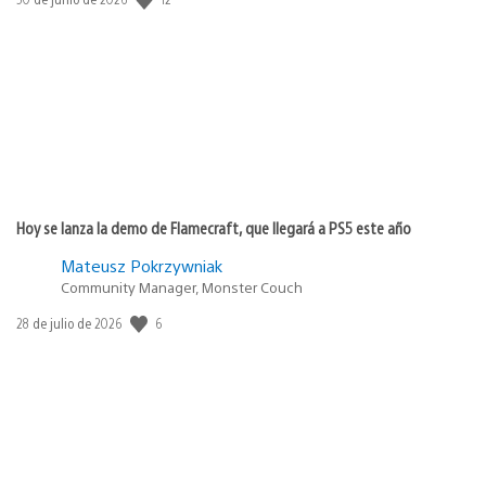
de
publicación:
Hoy se lanza la demo de Flamecraft, que llegará a PS5 este año
Mateusz Pokrzywniak
Community Manager, Monster Couch
6
Fecha
28 de julio de 2026
de
publicación: