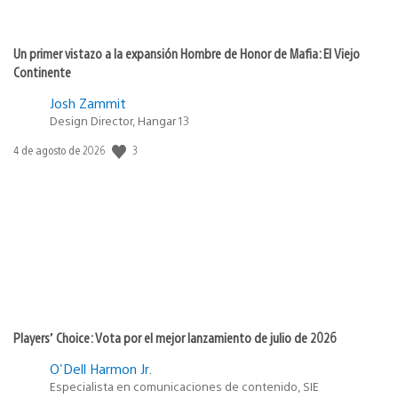
Un primer vistazo a la expansión Hombre de Honor de Mafia: El Viejo
Continente
Josh Zammit
Design Director, Hangar 13
3
Fecha
4 de agosto de 2026
de
publicación:
Players’ Choice: Vota por el mejor lanzamiento de julio de 2026
O'Dell Harmon Jr.
Especialista en comunicaciones de contenido, SIE