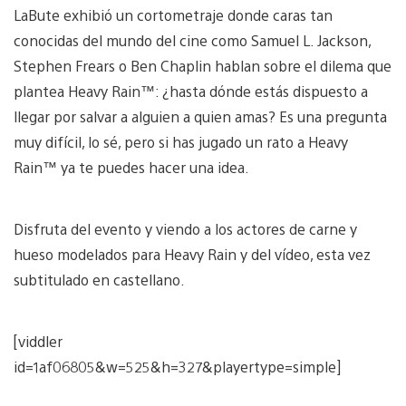
LaBute exhibió un cortometraje donde caras tan
conocidas del mundo del cine como Samuel L. Jackson,
Stephen Frears o Ben Chaplin hablan sobre el dilema que
plantea Heavy Rain™: ¿hasta dónde estás dispuesto a
llegar por salvar a alguien a quien amas? Es una pregunta
muy difícil, lo sé, pero si has jugado un rato a Heavy
Rain™ ya te puedes hacer una idea.
Disfruta del evento y viendo a los actores de carne y
hueso modelados para Heavy Rain y del vídeo, esta vez
subtitulado en castellano.
[viddler
id=1af06805&w=525&h=327&playertype=simple]