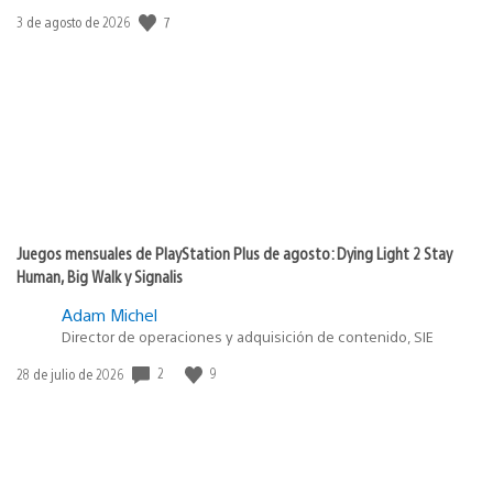
7
Fecha
3 de agosto de 2026
de
publicación:
Juegos mensuales de PlayStation Plus de agosto: Dying Light 2 Stay
Human, Big Walk y Signalis
Adam Michel
Director de operaciones y adquisición de contenido, SIE
2
9
Fecha
28 de julio de 2026
de
publicación: