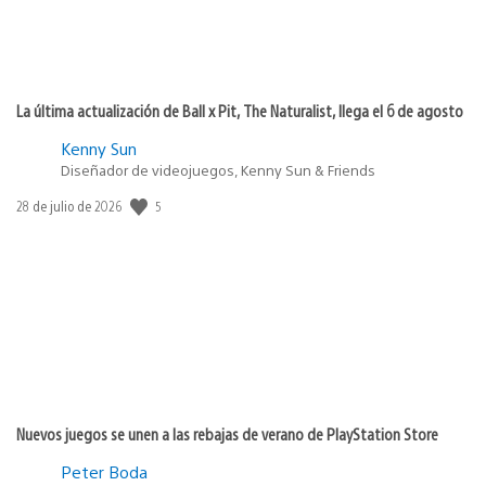
La última actualización de Ball x Pit, The Naturalist, llega el 6 de agosto
Kenny Sun
Diseñador de videojuegos, Kenny Sun & Friends
5
Fecha
28 de julio de 2026
de
publicación:
Nuevos juegos se unen a las rebajas de verano de PlayStation Store
Peter Boda