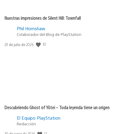
Nuestras impresiones de Silent Hill: Townfall
Phil Hornshaw
Colaborador del Blog de PlayStation
10
Fecha
29 de julio de 2026
de
publicación:
Descubriendo Ghost of Yōtei – Toda leyenda tiene un origen
El Equipo PlayStation
Redacción
12
Fecha
30 de junio de 2026