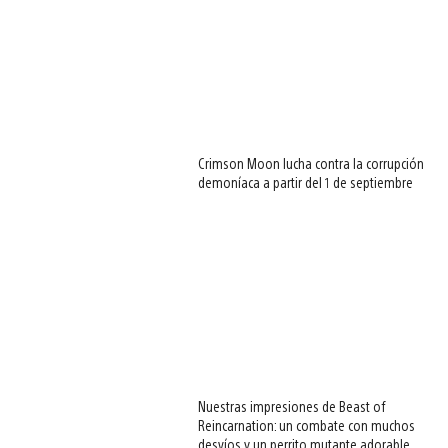
Crimson Moon lucha contra la corrupción
demoníaca a partir del 1 de septiembre
Nuestras impresiones de Beast of
Reincarnation: un combate con muchos
desvíos y un perrito mutante adorable