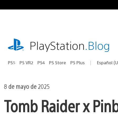
Ir
al
contenido
playstation.com
PlayStation
.Blog
PS5
PS VR2
PS4
PS Store
PS Plus
Español (U
Seleccion
Región
una
actual:
región
8 de mayo de 2025
Tomb Raider x Pinb