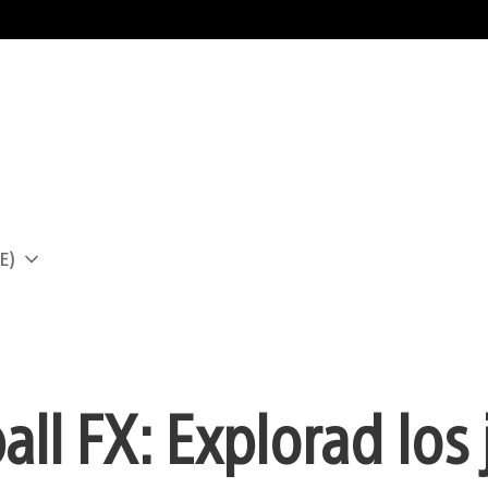
E)
a
all FX: Explorad los