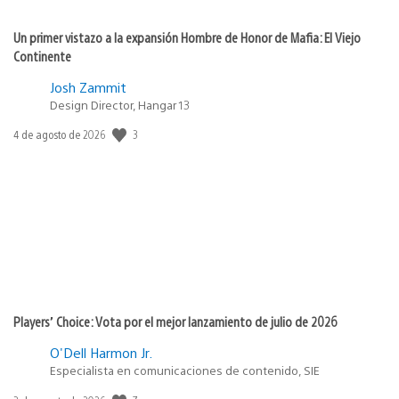
Un primer vistazo a la expansión Hombre de Honor de Mafia: El Viejo
Continente
Josh Zammit
Design Director, Hangar 13
Fecha
3
4 de agosto de 2026
de
publicación:
Players’ Choice: Vota por el mejor lanzamiento de julio de 2026
O'Dell Harmon Jr.
Especialista en comunicaciones de contenido, SIE