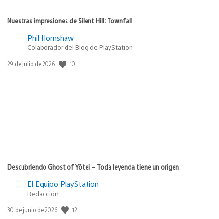
Nuestras impresiones de Silent Hill: Townfall
Phil Hornshaw
Colaborador del Blog de PlayStation
Fecha
10
29 de julio de 2026
de
publicación:
Descubriendo Ghost of Yōtei – Toda leyenda tiene un origen
El Equipo PlayStation
Redacción
Fecha
12
30 de junio de 2026
de