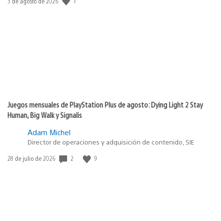
Fecha
7
3 de agosto de 2026
de
publicación:
Juegos mensuales de PlayStation Plus de agosto: Dying Light 2 Stay
Human, Big Walk y Signalis
Adam Michel
Director de operaciones y adquisición de contenido, SIE
Fecha
2
9
28 de julio de 2026
de
publicación: