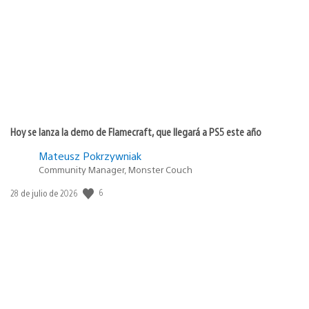
publicación:
Hoy se lanza la demo de Flamecraft, que llegará a PS5 este año
Mateusz Pokrzywniak
Community Manager, Monster Couch
Fecha
6
28 de julio de 2026
de
publicación: