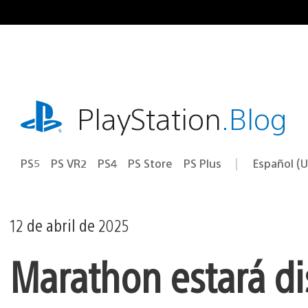
Ir
al
contenido
playstation.com
PlayStation
.Blog
PS5
PS VR2
PS4
PS Store
PS Plus
Español (U
Seleccion
Región
una
actual:
región
12 de abril de 2025
Marathon estará di