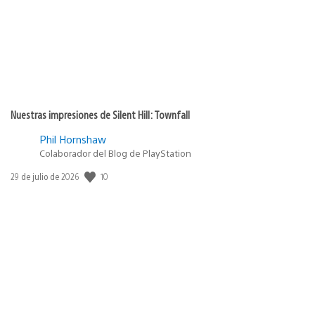
Nuestras impresiones de Silent Hill: Townfall
Phil Hornshaw
Colaborador del Blog de PlayStation
Fecha
10
29 de julio de 2026
de
publicación: