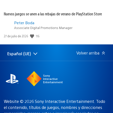
Nuevos juegos se unen a las rebajas de verano de PlayStation Store
Peter Boda
Associate Digital Promotions Manager
Fecha
116
27 de julio de 2026
de
publicación:
Volver arriba
Español (UE)
Selecciona
Región
una
actual:
región
Sony
Interactive
Entertainment
Website © 2026 Sony Interactive Entertainment. Todo
el contenido, títulos de juegos, nombres y direcciones