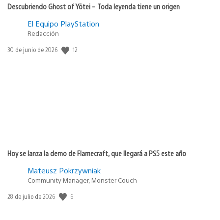
Descubriendo Ghost of Yōtei – Toda leyenda tiene un origen
El Equipo PlayStation
Redacción
Fecha
12
30 de junio de 2026
de
publicación:
Hoy se lanza la demo de Flamecraft, que llegará a PS5 este año
Mateusz Pokrzywniak
Community Manager, Monster Couch
Fecha
6
28 de julio de 2026
de
publicación: