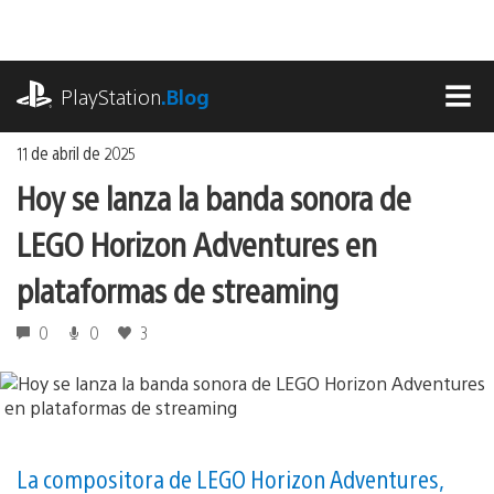
Ir
al
contenido
playstation.com
PlayStation
.Blog
MEN
11 de abril de 2025
Hoy se lanza la banda sonora de
LEGO Horizon Adventures en
plataformas de streaming
0
0
3
La compositora de LEGO Horizon Adventures,