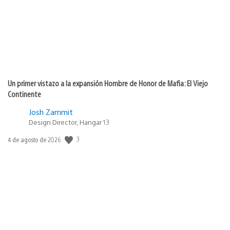
Un primer vistazo a la expansión Hombre de Honor de Mafia: El Viejo
Continente
Josh Zammit
Design Director, Hangar 13
Fecha
3
4 de agosto de 2026
de
publicación: