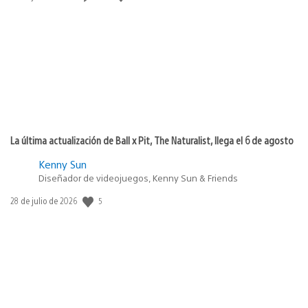
de
publicación:
La última actualización de Ball x Pit, The Naturalist, llega el 6 de agosto
Kenny Sun
Diseñador de videojuegos, Kenny Sun & Friends
Fecha
5
28 de julio de 2026
de
publicación: