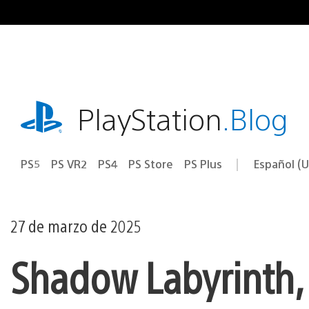
Ir
al
contenido
playstation.com
PlayStation
.Blog
PS5
PS VR2
PS4
PS Store
PS Plus
Español (U
Seleccion
Región
una
actual:
región
27 de marzo de 2025
Shadow Labyrinth,