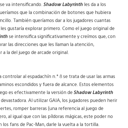
 se va intensificando.
Shadow Labyrinth
les da a los
 queríamos que la combinación de botones que hubiera
ncillo. También queríamos dar a los jugadores cuantas
les gustaría explorar primero. Como el juego original de
inth
se intensifica significativamente y creímos que, con
rar las direcciones que les llaman la atención,
 a la del juego de arcade original.
a controlar al espadachín n.° 8 se trata de usar las armas
 caminos escondidos y fuera de alcance. Estos elementos
uego es efectivamente la versión de
Shadow Labyrinth
 devastadora. Al utilizar GAIA, los jugadores pueden herir
rtes, romper barreras (una referencia al juego de
o, al igual que con las píldoras mágicas, este poder no
os fans de Pac-Man, darle la vuelta a la tortilla.