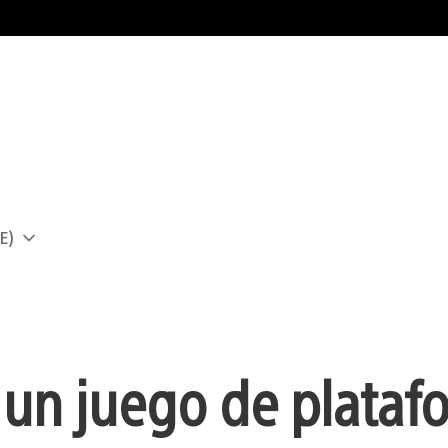
E)
a
 un juego de plataf