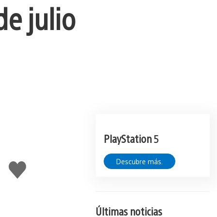
de julio
PlayStation 5
Descubre más.
Me
gusta
esto
Últimas noticias