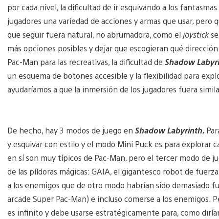
por cada nivel, la dificultad de ir esquivando a los fantasmas
jugadores una variedad de acciones y armas que usar, pero
que seguir fuera natural, no abrumadora, como el
joystick
se
más opciones posibles y dejar que escogieran qué dirección 
Pac-Man para las recreativas, la dificultad de
Shadow Labyr
un esquema de botones accesible y la flexibilidad para explo
ayudaríamos a que la inmersión de los jugadores fuera similar
De hecho, hay 3 modos de juego en
Shadow Labyrinth.
Par
y esquivar con estilo y el modo Mini Puck es para explorar
en sí son muy típicos de Pac-Man, pero el tercer modo de j
de las píldoras mágicas: GAIA, el gigantesco robot de fuerza
a los enemigos que de otro modo habrían sido demasiado fue
arcade Super Pac-Man) e incluso comerse a los enemigos. Per
es infinito y debe usarse estratégicamente para, como dirían l