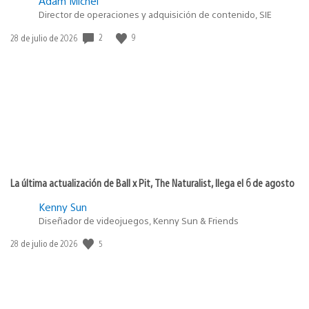
Adam Michel
Director de operaciones y adquisición de contenido, SIE
Fecha
2
9
28 de julio de 2026
de
publicación:
La última actualización de Ball x Pit, The Naturalist, llega el 6 de agosto
Kenny Sun
Diseñador de videojuegos, Kenny Sun & Friends
Fecha
5
28 de julio de 2026
de
publicación: