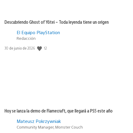
Descubriendo Ghost of Yōtei – Toda leyenda tiene un origen
El Equipo PlayStation
Redacción
Fecha
12
30 de junio de 2026
de
publicación:
Hoy se lanza la demo de Flamecraft, que llegará a PS5 este año
Mateusz Pokrzywniak
Community Manager, Monster Couch