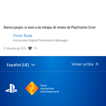
Nuevos juegos se unen a las rebajas de verano de PlayStation Store
Peter Boda
Associate Digital Promotions Manager
Fecha
116
27 de julio de 2026
de
publicación:
Volver arriba
Español (UE)
Selecciona
Región
una
actual:
región
Sony
Interactive
Entertainment