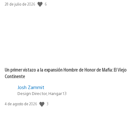
Fecha
6
28 de julio de 2026
de
publicación:
Un primer vistazo a la expansión Hombre de Honor de Mafia: El Viejo
Continente
Josh Zammit
Design Director, Hangar 13
Fecha
3
4 de agosto de 2026
de
publicación: