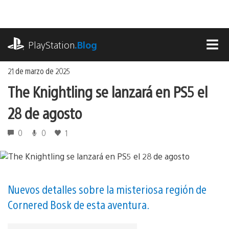
Ir
al
contenido
playstation.com
PlayStation
.Blog
MEN
21 de marzo de 2025
The Knightling se lanzará en PS5 el
28 de agosto
0
0
1
Nuevos detalles sobre la misteriosa región de
Cornered Bosk de esta aventura.