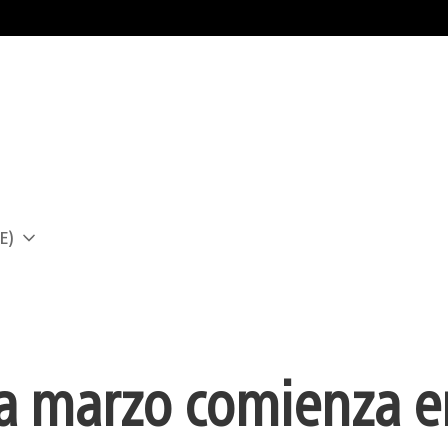
E)
a
a marzo comienza e