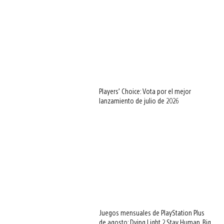
Players’ Choice: Vota por el mejor
lanzamiento de julio de 2026
Juegos mensuales de PlayStation Plus
de agosto: Dying Light 2 Stay Human, Big