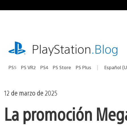
Ir
al
contenido
playstation.com
PlayStation
.Blog
PS5
PS VR2
PS4
PS Store
PS Plus
Español (U
Seleccion
Región
una
actual:
región
12 de marzo de 2025
La promoción Meg