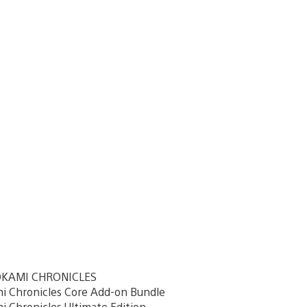
OKAMI CHRONICLES
i Chronicles Core Add-on Bundle
 Chronicles Ultimate Edition