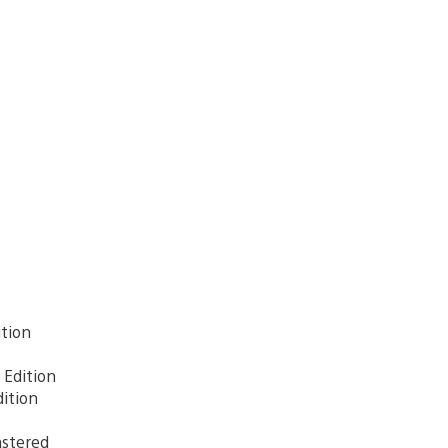
ition
 Edition
dition
astered