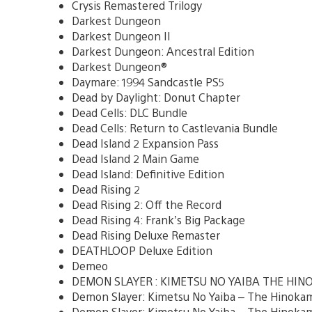
Crysis Remastered Trilogy
Darkest Dungeon
Darkest Dungeon II
Darkest Dungeon: Ancestral Edition
Darkest Dungeon®
Daymare: 1994 Sandcastle PS5
Dead by Daylight: Donut Chapter
Dead Cells: DLC Bundle
Dead Cells: Return to Castlevania Bundle
Dead Island 2 Expansion Pass
Dead Island 2 Main Game
Dead Island: Definitive Edition
Dead Rising 2
Dead Rising 2: Off the Record
Dead Rising 4: Frank’s Big Package
Dead Rising Deluxe Remaster
DEATHLOOP Deluxe Edition
Demeo
DEMON SLAYER : KIMETSU NO YAIBA THE HIN
Demon Slayer: Kimetsu No Yaiba – The Hinokam
Demon Slayer: Kimetsu No Yaiba – The Hinokami