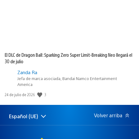
publicación:
El DLC de Dragon Ball: Sparking Zero Super Limit-Breaking Neo llegará el
30 de julio
Zanda Ra
Jefa de marca asociada, Bandai Namco Entertainment
America
Fecha
3
24 de julio de 2026
de
publicación:
Volver arriba
Español (UE)
Selecciona
Región
una
actual:
región