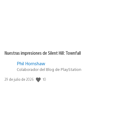
publicación:
Nuestras impresiones de Silent Hill: Townfall
Phil Hornshaw
Colaborador del Blog de PlayStation
Fecha
10
29 de julio de 2026
de
publicación: