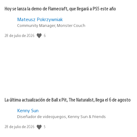
Hoy se lanza la demo de Flamecraft, que llegará a PS5 este año
Mateusz Pokrzywniak
Community Manager, Monster Couch
Fecha
6
28 de julio de 2026
de
publicación:
La última actualización de Ball x Pit, The Naturalist, llega el 6 de agosto
Kenny Sun
Diseñador de videojuegos, Kenny Sun & Friends
Fecha
5
28 de julio de 2026
de