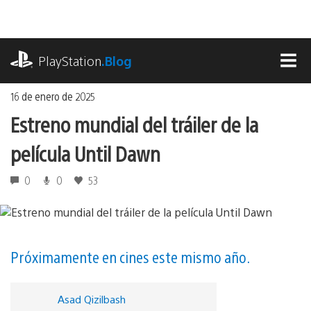
Ir
al
contenido
playstation.com
PlayStation
.Blog
MEN
16 de enero de 2025
Estreno mundial del tráiler de la
película Until Dawn
0
0
53
Próximamente en cines este mismo año.
Asad Qizilbash