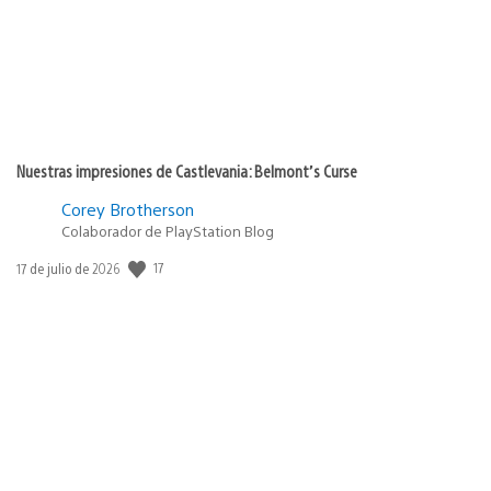
Nuestras impresiones de Castlevania: Belmont’s Curse
Corey Brotherson
Colaborador de PlayStation Blog
Fecha
17
17 de julio de 2026
de
publicación: