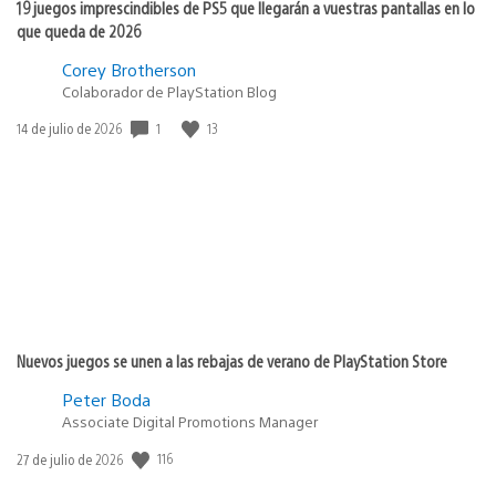
19 juegos imprescindibles de PS5 que llegarán a vuestras pantallas en lo
que queda de 2026
Corey Brotherson
Colaborador de PlayStation Blog
Fecha
1
13
14 de julio de 2026
de
publicación:
Nuevos juegos se unen a las rebajas de verano de PlayStation Store
Peter Boda
Associate Digital Promotions Manager
Fecha
116
27 de julio de 2026
de