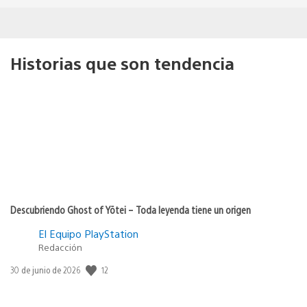
Historias que son tendencia
Descubriendo Ghost of Yōtei – Toda leyenda tiene un origen
El Equipo PlayStation
Redacción
Fecha
12
30 de junio de 2026
de
publicación: