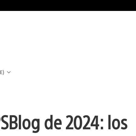
E)
a
S Blog de 2024: los