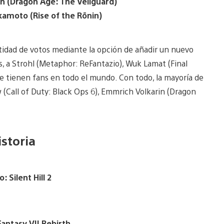
in (Dragon Age: The Veilguard)
amoto (Rise of the Rōnin)
tidad de votos mediante la opción de añadir un nuevo
, a Strohl (Metaphor: ReFantazio), Wuk Lamat (Final
que tienen fans en todo el mundo. Con todo, la mayoría de
ow (Call of Duty: Black Ops 6), Emmrich Volkarin (Dragon
.
istoria
: Silent Hill 2
Fantasy VII Rebirth