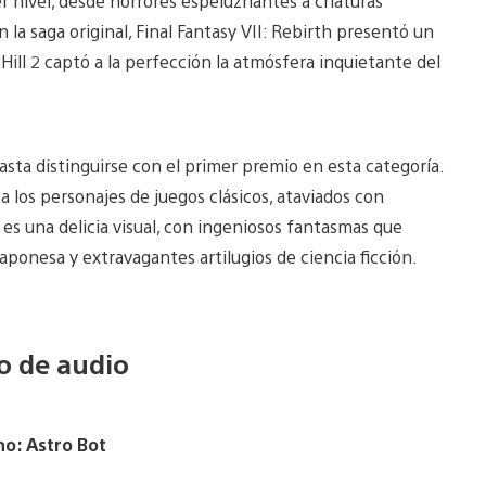
er nivel, desde horrores espeluznantes a criaturas
 la saga original, Final Fantasy VII: Rebirth presentó un
 Hill 2 captó a la perfección la atmósfera inquietante del
sta distinguirse con el primer premio en esta categoría.
 los personajes de juegos clásicos, ataviados con
 es una delicia visual, con ingeniosos fantasmas que
aponesa y extravagantes artilugios de ciencia ficción.
o de audio
no: Astro Bot