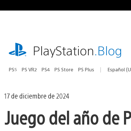
Ir
al
contenido
playstation.com
PlayStation
.Blog
PS5
PS VR2
PS4
PS Store
PS Plus
Español (U
Seleccion
Región
una
actual:
región
17 de diciembre de 2024
Juego del año de P