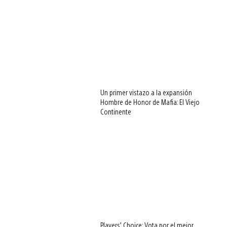
Un primer vistazo a la expansión
Hombre de Honor de Mafia: El Viejo
Continente
Players’ Choice: Vota por el mejor