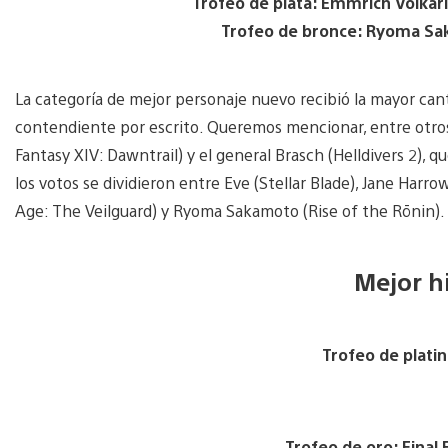
Trofeo de plata: Emmrich Volkar
Trofeo de bronce: Ryoma Sak
La categoría de mejor personaje nuevo recibió la mayor can
contendiente por escrito. Queremos mencionar, entre otros
Fantasy XIV: Dawntrail) y el general Brasch (Helldivers 2), 
los votos se dividieron entre Eve (Stellar Blade), Jane Harr
Age: The Veilguard) y Ryoma Sakamoto (Rise of the Rōnin)
Mejor h
Trofeo de platino
Trofeo de oro: Final 