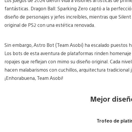
Los juegos de 2024 dieron vida a visiones artísticas de prim
fantásticas. Dragon Ball: Sparking Zero captó a la perfección
diseño de personajes y jefes increíbles, mientras que Silent
original de PS2 con una estética renovada.
Sin embargo, Astro Bot (Team Asobi) ha escalado puestos ha
Los bots de esta aventura de plataformas rinden homenaje a
ropajes que reflejan con mimo su diseño original. Cada nivel
hacen malabarismos con cuchillos, arquitectura tradicional j
¡Enhorabuena, Team Asobi!
Mejor diseñ
Trofeo de plati