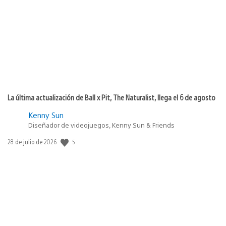
publicación:
La última actualización de Ball x Pit, The Naturalist, llega el 6 de agosto
Kenny Sun
Diseñador de videojuegos, Kenny Sun & Friends
Fecha
5
28 de julio de 2026
de
publicación: