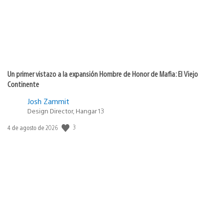
Un primer vistazo a la expansión Hombre de Honor de Mafia: El Viejo
Continente
Josh Zammit
Design Director, Hangar 13
Fecha
3
4 de agosto de 2026
de
publicación: