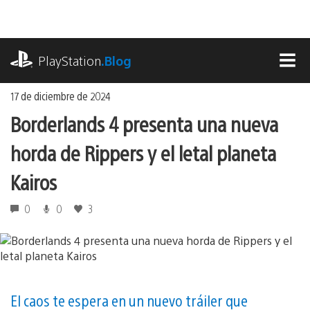
Ir
al
contenido
playstation.com
PlayStation
.Blog
MEN
17 de diciembre de 2024
Borderlands 4 presenta una nueva
horda de Rippers y el letal planeta
Kairos
0
0
3
El caos te espera en un nuevo tráiler que