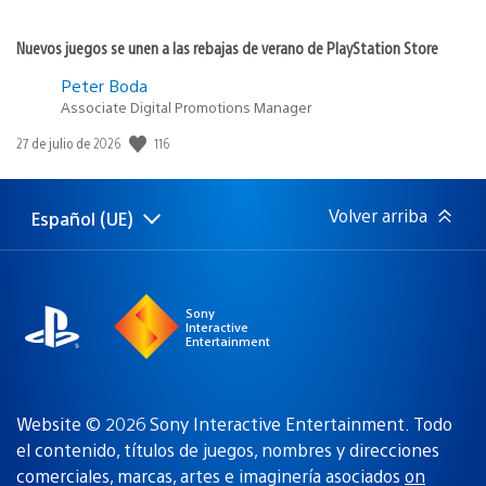
Nuevos juegos se unen a las rebajas de verano de PlayStation Store
Peter Boda
Associate Digital Promotions Manager
Fecha
116
27 de julio de 2026
de
publicación:
Volver arriba
Español (UE)
Selecciona
Región
una
actual:
región
Sony
Interactive
Entertainment
Website © 2026 Sony Interactive Entertainment. Todo
el contenido, títulos de juegos, nombres y direcciones
comerciales, marcas, artes e imaginería asociados
on