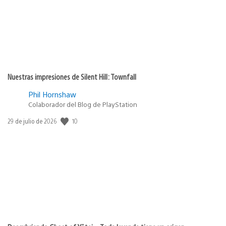
Nuestras impresiones de Silent Hill: Townfall
Phil Hornshaw
Colaborador del Blog de PlayStation
Fecha
10
29 de julio de 2026
de
publicación: