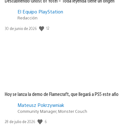
Descubriendo Ghost of Yōtei – Toda leyenda tiene un origen
El Equipo PlayStation
Redacción
Fecha
12
30 de junio de 2026
de
publicación:
Hoy se lanza la demo de Flamecraft, que llegará a PS5 este año
Mateusz Pokrzywniak
Community Manager, Monster Couch
Fecha
6
28 de julio de 2026
de
publicación: