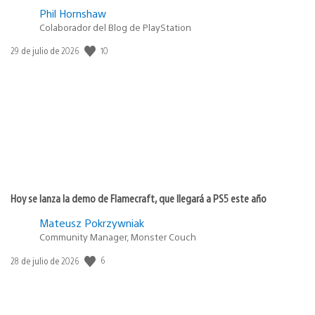
Phil Hornshaw
Colaborador del Blog de PlayStation
Fecha
10
29 de julio de 2026
de
publicación:
Hoy se lanza la demo de Flamecraft, que llegará a PS5 este año
Mateusz Pokrzywniak
Community Manager, Monster Couch
Fecha
6
28 de julio de 2026
de
publicación: