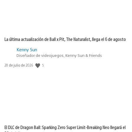
La última actualización de Ball x Pit, The Naturalist, llega el 6 de agosto
Kenny Sun
Diseñador de videojuegos, Kenny Sun & Friends
Fecha
5
28 de julio de 2026
de
publicación:
El DLC de Dragon Ball: Sparking Zero Super Limit-Breaking Neo llegará el