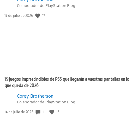
Colaborador de PlayStation Blog
Fecha
17
17 de julio de 2026
de
publicación:
19 juegos imprescindibles de PS5 que llegarán a vuestras pantallas en lo
que queda de 2026
Corey Brotherson
Colaborador de PlayStation Blog
Fecha
1
13
14 de julio de 2026
de
publicación: