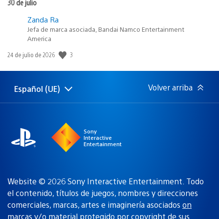
30 de julio
Zanda Ra
Jefa de marca asociada, Bandai Namco Entertainment
America
Fecha
3
24 de julio de 2026
de
publicación:
Volver arriba
Español (UE)
Selecciona
Región
una
actual:
región
Sony
Interactive
Entertainment
Website © 2026 Sony Interactive Entertainment. Todo
el contenido, títulos de juegos, nombres y direcciones
comerciales, marcas, artes e imaginería asociados
on
marcas y/o material protegido por copyright de sus