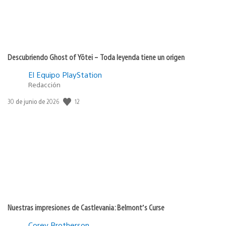
Descubriendo Ghost of Yōtei – Toda leyenda tiene un origen
El Equipo PlayStation
Redacción
Fecha
12
30 de junio de 2026
de
publicación:
Nuestras impresiones de Castlevania: Belmont’s Curse
Corey Brotherson