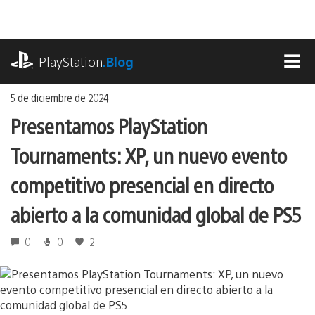
Ir
al
contenido
playstation.com
PlayStation
.Blog
MEN
5 de diciembre de 2024
Presentamos PlayStation
Tournaments: XP, un nuevo evento
competitivo presencial en directo
abierto a la comunidad global de PS5
0
0
2