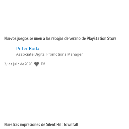
Nuevos juegos se unen a las rebajas de verano de PlayStation Store
Peter Boda
Associate Digital Promotions Manager
Fecha
116
27 de julio de 2026
de
publicación:
Nuestras impresiones de Silent Hill: Townfall