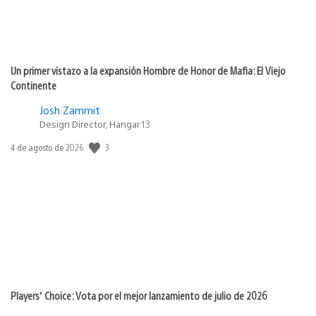
Un primer vistazo a la expansión Hombre de Honor de Mafia: El Viejo
Continente
Josh Zammit
Design Director, Hangar 13
Fecha
3
4 de agosto de 2026
de
publicación:
Players’ Choice: Vota por el mejor lanzamiento de julio de 2026