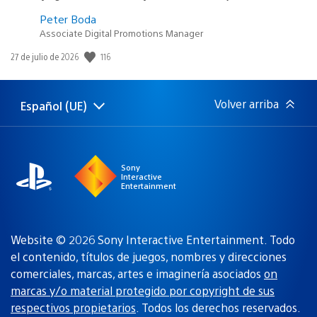
Peter Boda
Associate Digital Promotions Manager
Fecha
116
27 de julio de 2026
de
publicación:
Volver arriba
Español (UE)
Selecciona
Región
una
actual:
región
Sony
Interactive
Entertainment
Website © 2026 Sony Interactive Entertainment. Todo
el contenido, títulos de juegos, nombres y direcciones
comerciales, marcas, artes e imaginería asociados
on
marcas y/o material protegido por copyright de sus
respectivos propietarios
. Todos los derechos reservados.