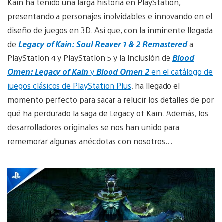
Kain ha tenido una larga historia en PlayStation,
presentando a personajes inolvidables e innovando en el
diseño de juegos en 3D. Así que, con la inminente llegada
de
Legacy of Kain: Soul Reaver 1 & 2 Remastered
a
PlayStation 4 y PlayStation 5 y la inclusión de
Blood
Omen: Legacy of Kain
y
Blood Omen 2
en el catálogo de
juegos clásicos de PlayStation Plus
, ha llegado el
momento perfecto para sacar a relucir los detalles de por
qué ha perdurado la saga de Legacy of Kain. Además, los
desarrolladores originales se nos han unido para
rememorar algunas anécdotas con nosotros…