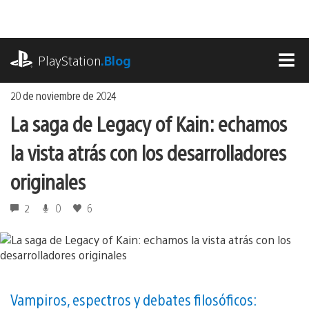
Ir
al
contenido
playstation.com
PlayStation
.Blog
MEN
20 de noviembre de 2024
La saga de Legacy of Kain: echamos
la vista atrás con los desarrolladores
originales
2
0
6
Vampiros, espectros y debates filosóficos: