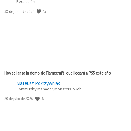
Redacción
Fecha
12
30 de junio de 2026
de
publicación:
Hoy se lanza la demo de Flamecraft, que llegará a PS5 este año
Mateusz Pokrzywniak
Community Manager, Monster Couch
Fecha
6
28 de julio de 2026
de
publicación: