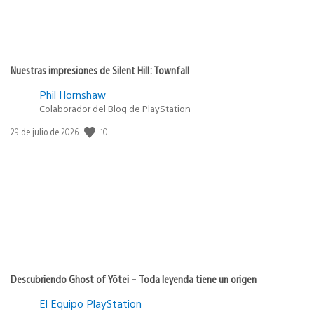
Nuestras impresiones de Silent Hill: Townfall
Phil Hornshaw
Colaborador del Blog de PlayStation
Fecha
10
29 de julio de 2026
de
publicación:
Descubriendo Ghost of Yōtei – Toda leyenda tiene un origen
El Equipo PlayStation