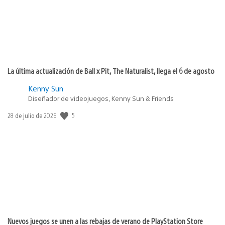
La última actualización de Ball x Pit, The Naturalist, llega el 6 de agosto
Kenny Sun
Diseñador de videojuegos, Kenny Sun & Friends
Fecha
5
28 de julio de 2026
de
publicación:
Nuevos juegos se unen a las rebajas de verano de PlayStation Store