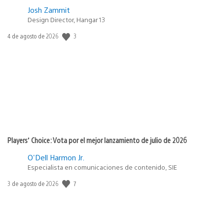
Josh Zammit
Design Director, Hangar 13
Fecha
3
4 de agosto de 2026
de
publicación:
Players’ Choice: Vota por el mejor lanzamiento de julio de 2026
O'Dell Harmon Jr.
Especialista en comunicaciones de contenido, SIE
Fecha
7
3 de agosto de 2026
de
publicación: