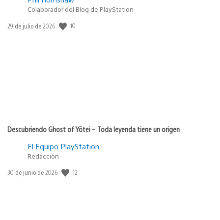
Colaborador del Blog de PlayStation
Fecha
10
29 de julio de 2026
de
publicación:
Descubriendo Ghost of Yōtei – Toda leyenda tiene un origen
El Equipo PlayStation
Redacción
Fecha
12
30 de junio de 2026
de
publicación: