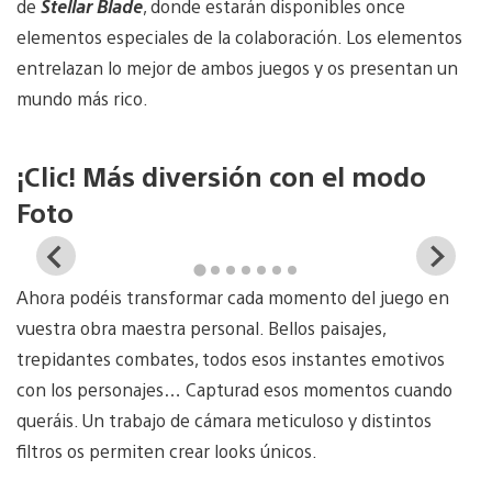
de
Stellar Blade
, donde estarán disponibles once
elementos especiales de la colaboración. Los elementos
entrelazan lo mejor de ambos juegos y os presentan un
mundo más rico.
¡Clic! Más diversión con el modo
Foto
View
Vi
and
a
Ahora podéis transformar cada momento del juego en
download
d
image
i
vuestra obra maestra personal. Bellos paisajes,
trepidantes combates, todos esos instantes emotivos
con los personajes… Capturad esos momentos cuando
queráis. Un trabajo de cámara meticuloso y distintos
filtros os permiten crear looks únicos.