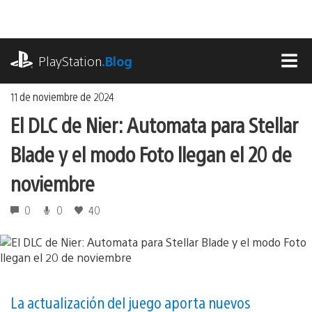
Ir
al
contenido
playstation.com
PlayStation
.Blog
MEN
11 de noviembre de 2024
El DLC de Nier: Automata para Stellar
Blade y el modo Foto llegan el 20 de
noviembre
0
0
40
La actualización del juego aporta nuevos