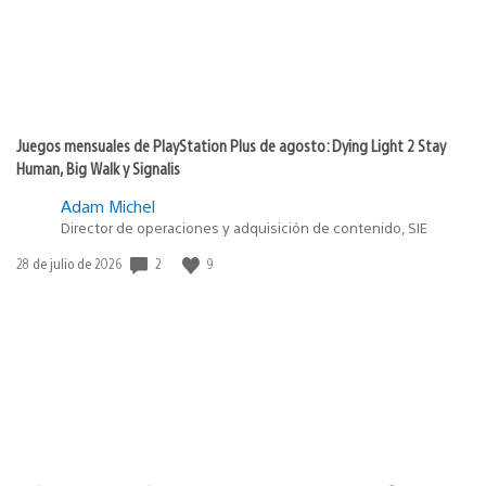
Juegos mensuales de PlayStation Plus de agosto: Dying Light 2 Stay
Human, Big Walk y Signalis
Adam Michel
Director de operaciones y adquisición de contenido, SIE
Fecha
2
9
28 de julio de 2026
de
publicación: