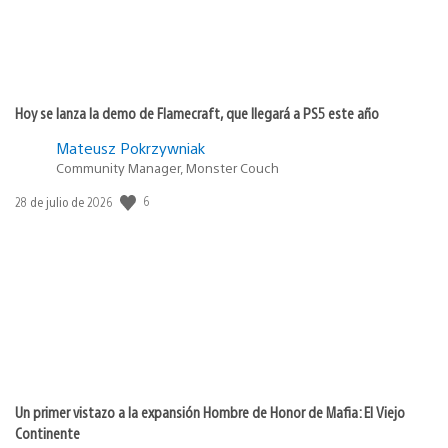
Hoy se lanza la demo de Flamecraft, que llegará a PS5 este año
Mateusz Pokrzywniak
Community Manager, Monster Couch
Fecha
6
28 de julio de 2026
de
publicación:
Un primer vistazo a la expansión Hombre de Honor de Mafia: El Viejo
Continente