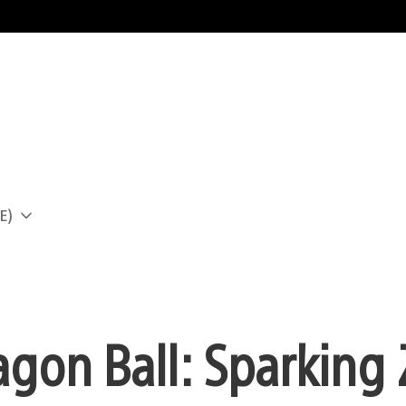
E)
a
agon Ball: Sparking