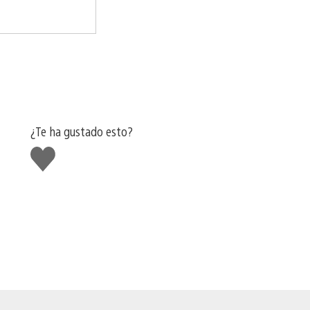
¿Te ha gustado esto?
Me
gusta
esto