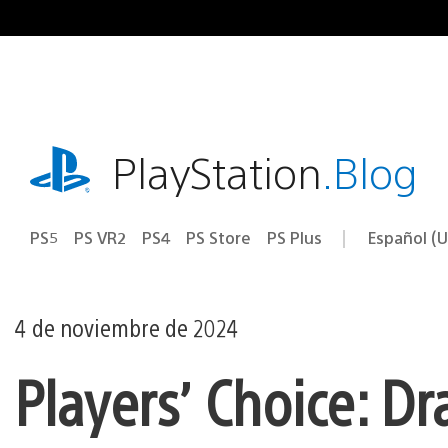
Ir
al
contenido
playstation.com
PlayStation
.Blog
PS5
PS VR2
PS4
PS Store
PS Plus
Español (U
Seleccion
Región
una
actual:
región
4 de noviembre de 2024
Players’ Choice: Dr