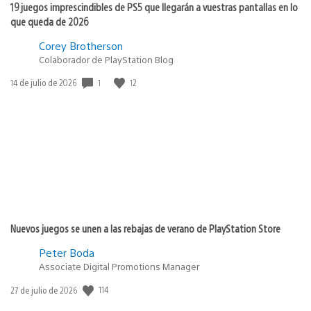
19 juegos imprescindibles de PS5 que llegarán a vuestras pantallas en lo
que queda de 2026
Corey Brotherson
Colaborador de PlayStation Blog
Fecha
1
12
14 de julio de 2026
de
publicación:
Nuevos juegos se unen a las rebajas de verano de PlayStation Store
Peter Boda
Associate Digital Promotions Manager
Fecha
114
27 de julio de 2026
de