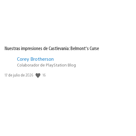
Nuestras impresiones de Castlevania: Belmont’s Curse
Corey Brotherson
Colaborador de PlayStation Blog
Fecha
16
17 de julio de 2026
de
publicación: