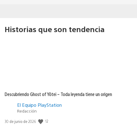
Historias que son tendencia
Descubriendo Ghost of Yōtei – Toda leyenda tiene un origen
El Equipo PlayStation
Redacción
Fecha
12
30 de junio de 2026
de
publicación: