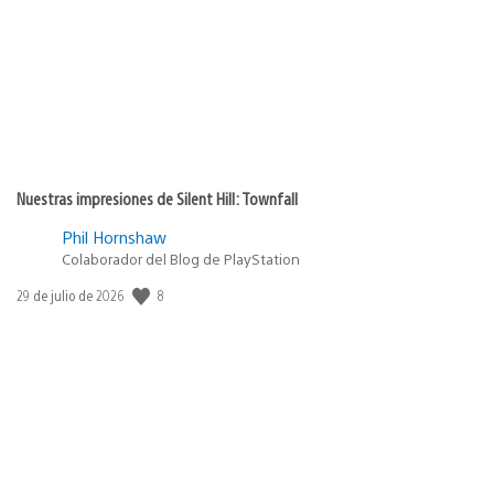
publicación:
Nuestras impresiones de Silent Hill: Townfall
Phil Hornshaw
Colaborador del Blog de PlayStation
Fecha
8
29 de julio de 2026
de
publicación: