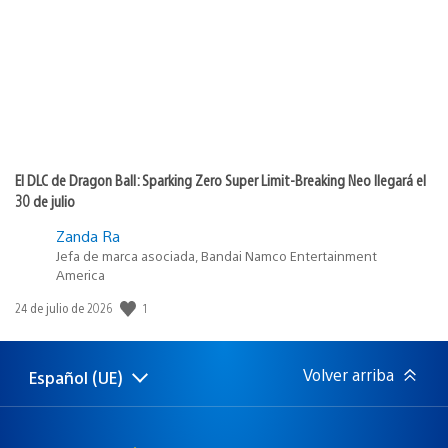
publicación:
El DLC de Dragon Ball: Sparking Zero Super Limit-Breaking Neo llegará el
30 de julio
Zanda Ra
Jefa de marca asociada, Bandai Namco Entertainment
America
Fecha
1
24 de julio de 2026
de
publicación:
Volver arriba
Español (UE)
Selecciona
Región
una
actual:
región