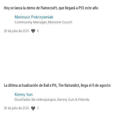
Hoy se lanza la demo de Flamecraft, que llegará a PS5 este año
Mateusz Pokrzywniak
Community Manager, Monster Couch
Fecha
4
28 de julio de 2026
de
publicación:
La última actualización de Ball x Pit, The Naturalist, llega el 6 de agosto
Kenny Sun
Diseñador de videojuegos, Kenny Sun & Friends
Fecha
3
28 de julio de 2026
de