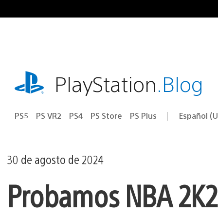
Ir
al
contenido
playstation.com
PlayStation
.Blog
PS5
PS VR2
PS4
PS Store
PS Plus
Español (U
Seleccion
Región
una
actual:
región
30 de agosto de 2024
Probamos NBA 2K25 