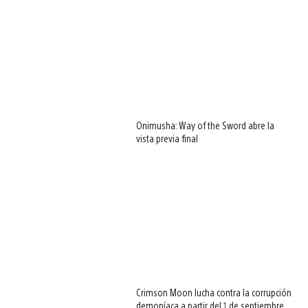
Onimusha: Way of the Sword abre la
vista previa final
Crimson Moon lucha contra la corrupción
demoníaca a partir del 1 de septiembre