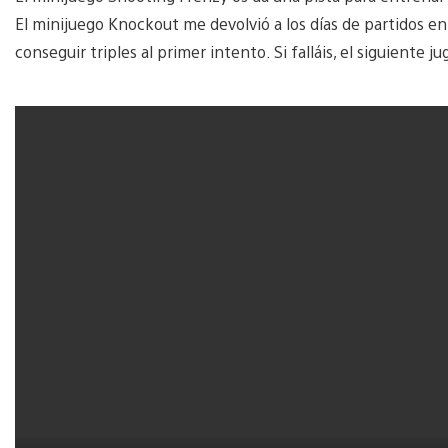
El minijuego Knockout me devolvió a los días de partidos en
conseguir triples al primer intento. Si falláis, el siguiente j