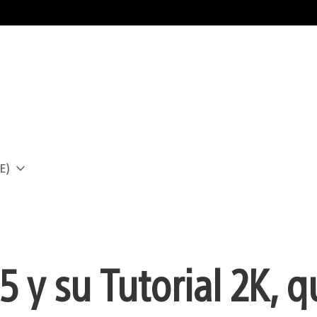
E)
a
y su Tutorial 2K, q