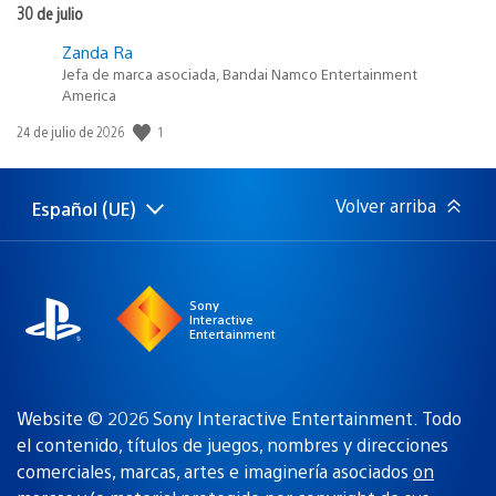
30 de julio
Zanda Ra
Jefa de marca asociada, Bandai Namco Entertainment
America
Fecha
1
24 de julio de 2026
de
publicación:
Volver arriba
Español (UE)
Selecciona
Región
una
actual:
región
Sony
Interactive
Entertainment
Website © 2026 Sony Interactive Entertainment. Todo
el contenido, títulos de juegos, nombres y direcciones
comerciales, marcas, artes e imaginería asociados
on