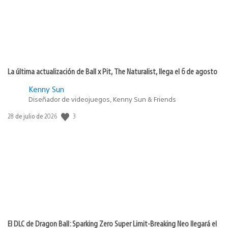
La última actualización de Ball x Pit, The Naturalist, llega el 6 de agosto
Kenny Sun
Diseñador de videojuegos, Kenny Sun & Friends
Fecha
3
28 de julio de 2026
de
publicación:
El DLC de Dragon Ball: Sparking Zero Super Limit-Breaking Neo llegará el