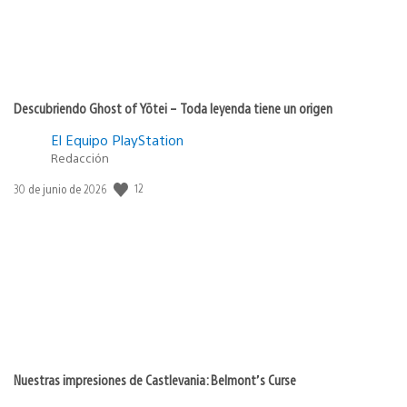
Descubriendo Ghost of Yōtei – Toda leyenda tiene un origen
El Equipo PlayStation
Redacción
Fecha
12
30 de junio de 2026
de
publicación:
Nuestras impresiones de Castlevania: Belmont’s Curse