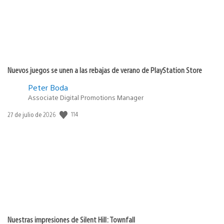
Nuevos juegos se unen a las rebajas de verano de PlayStation Store
Peter Boda
Associate Digital Promotions Manager
Fecha
114
27 de julio de 2026
de
publicación:
Nuestras impresiones de Silent Hill: Townfall