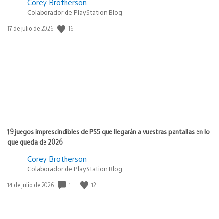
Corey Brotherson
Colaborador de PlayStation Blog
Fecha
16
17 de julio de 2026
de
publicación:
19 juegos imprescindibles de PS5 que llegarán a vuestras pantallas en lo
que queda de 2026
Corey Brotherson
Colaborador de PlayStation Blog
Fecha
1
12
14 de julio de 2026
de
publicación: