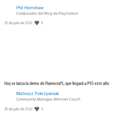
Phil Hornshaw
Colaborador del Blog de PlayStation
Fecha
8
29 de julio de 2026
de
publicación:
Hoy se lanza la demo de Flamecraft, que llegará a PS5 este año
Mateusz Pokrzywniak
Community Manager, Monster Couch
Fecha
4
28 de julio de 2026
de
publicación: