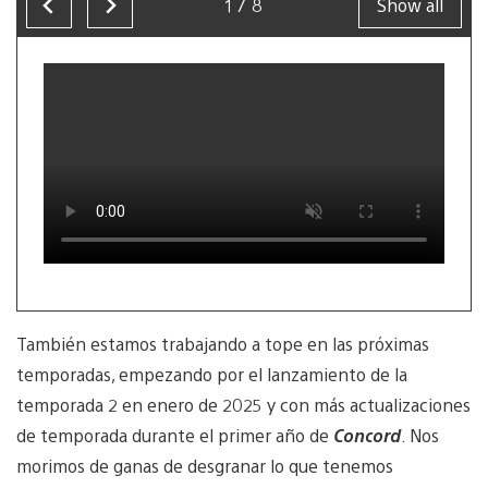
1/8
Show all
Now
showing
slide
1
of
8
También estamos trabajando a tope en las próximas
temporadas, empezando por el lanzamiento de la
temporada 2 en enero de 2025 y con más actualizaciones
de temporada durante el primer año de
Concord
. Nos
morimos de ganas de desgranar lo que tenemos