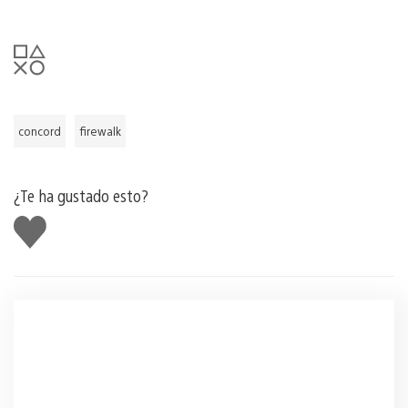
concord
firewalk
¿Te ha gustado esto?
Me
gusta
esto