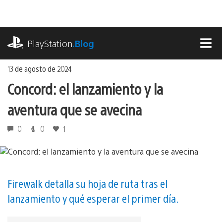
Ir
al
contenido
playstation.com
PlayStation
.Blog
MEN
13 de agosto de 2024
Concord: el lanzamiento y la
aventura que se avecina
0
0
1
Firewalk detalla su hoja de ruta tras el
lanzamiento y qué esperar el primer día.