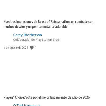
Nuestras impresiones de Beast of Reincarnation: un combate con
muchos desvíos y un perrito mutante adorable
Corey Brotherson
Colaborador de PlayStation Blog
Fecha
1
5 de agosto de 2026
de
publicación:
Players’ Choice: Vota por el mejor lanzamiento de julio de 2026
O'Dell Harmon Jr.