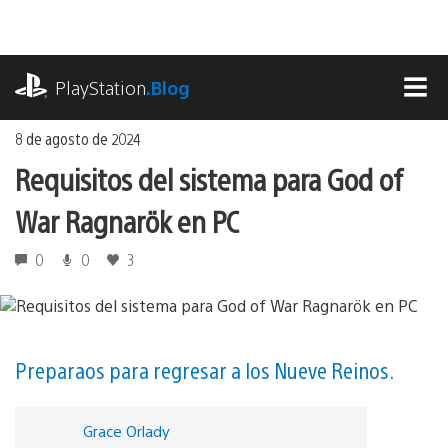
Ir
al
contenido
playstation.com
PlayStation
.Blog
MEN
8 de agosto de 2024
Requisitos del sistema para God of
War Ragnarök en PC
0
0
3
Preparaos para regresar a los Nueve Reinos.
Grace Orlady