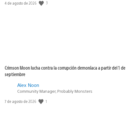
Fecha
3
4 de agosto de 2026
de
publicación:
Crimson Moon lucha contra la corrupción demoníaca a partir del 1 de
septiembre
Alex Noon
Community Manager, Probably Monsters
Fecha
1
7 de agosto de 2026
de
publicación: