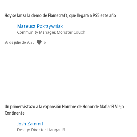
Hoy se lanza la demo de Flamecraft, que llegará a PS5 este año
Mateusz Pokrzywniak
Community Manager, Monster Couch
Fecha
6
28 de julio de 2026
de
publicación:
Un primer vistazo a la expansión Hombre de Honor de Mafia: El Viejo
Continente
Josh Zammit
Design Director, Hangar 13