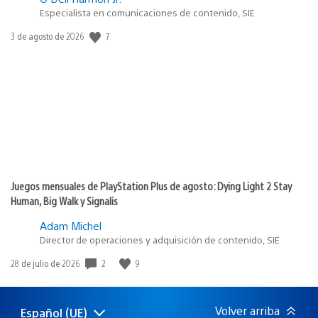
Especialista en comunicaciones de contenido, SIE
Fecha
7
3 de agosto de 2026
de
publicación:
Juegos mensuales de PlayStation Plus de agosto: Dying Light 2 Stay
Human, Big Walk y Signalis
Adam Michel
Director de operaciones y adquisición de contenido, SIE
Fecha
2
9
28 de julio de 2026
de
publicación:
Volver arriba
Español (UE)
Selecciona
Región