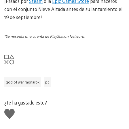
¡Pasaos por
Steam
o la
Epic Games Store
para haceros
con el conjunto Nieve Alzada antes de su lanzamiento el
19 de septiembre!
*Se necesita una cuenta de PlayStation Network.
god of war ragnarok
pc
¿Te ha gustado esto?
Me
gusta
esto