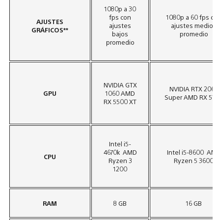
1080p a 30
fps con
1080p a 60 fps co
AJUSTES
ajustes
ajustes medios
GRÁFICOS**
bajos
promedio
promedio
NVIDIA GTX
NVIDIA RTX 2060
GPU
1060 AMD
Super AMD RX 570
RX 5500 XT
Intel i5-
4670k AMD
Intel i5-8600 AM
CPU
Ryzen 3
Ryzen 5 3600
1200
RAM
8 GB
16 GB