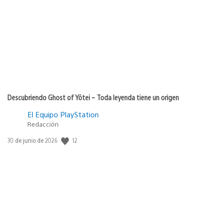
de
publicación:
Descubriendo Ghost of Yōtei – Toda leyenda tiene un origen
El Equipo PlayStation
Redacción
Fecha
12
30 de junio de 2026
de
publicación: