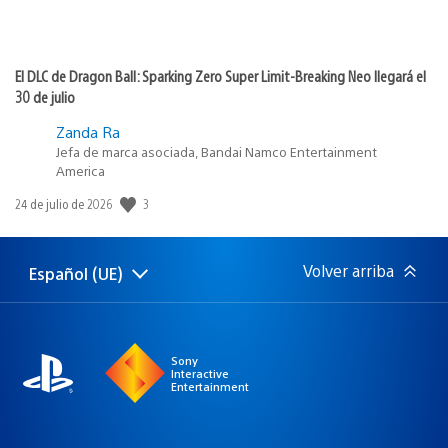
El DLC de Dragon Ball: Sparking Zero Super Limit-Breaking Neo llegará el
30 de julio
Zanda Ra
Jefa de marca asociada, Bandai Namco Entertainment
America
Fecha
3
24 de julio de 2026
de
publicación:
Volver arriba
Español (UE)
Selecciona
Región
una
actual:
región
Sony
Interactive
Entertainment