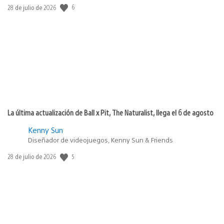
Fecha
6
28 de julio de 2026
de
publicación:
La última actualización de Ball x Pit, The Naturalist, llega el 6 de agosto
Kenny Sun
Diseñador de videojuegos, Kenny Sun & Friends
Fecha
5
28 de julio de 2026
de
publicación: