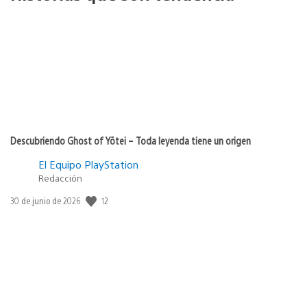
Descubriendo Ghost of Yōtei – Toda leyenda tiene un origen
El Equipo PlayStation
Redacción
Fecha
12
30 de junio de 2026
de
publicación: