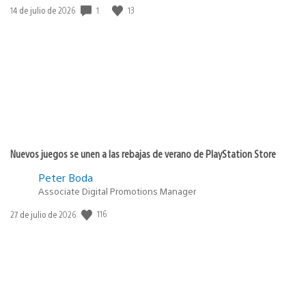
Fecha
1
13
14 de julio de 2026
de
publicación:
Nuevos juegos se unen a las rebajas de verano de PlayStation Store
Peter Boda
Associate Digital Promotions Manager
Fecha
116
27 de julio de 2026
de
publicación: