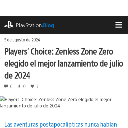
Ir
al
contenido
playstation.com
PlayStation
.Blog
MEN
5 de agosto de 2024
Players’ Choice: Zenless Zone Zero
elegido el mejor lanzamiento de julio
de 2024
0
0
3
Las aventuras postapocalípticas nunca habían